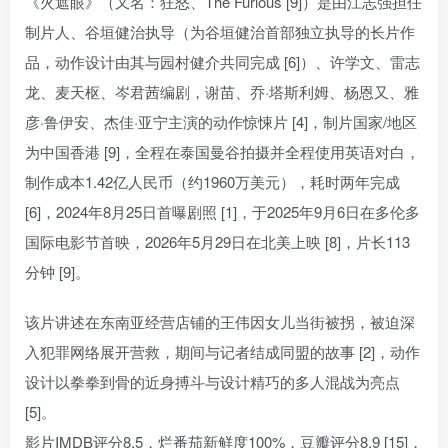
《火遮眼》（又名：狂怒、The Furious [9]）是由江志强担任
制片人、谷垣健治执导（为谷垣健治首部独立执导的长片作
品，动作设计由其与园村健介共同完成 [6]）、许学文、雷志
龙、麦天枢、岑君茜编剧，谢苗、乔·塔斯利姆、杨恩又、雅
彦·鲁伊安、杰佳·亚宁主演的动作惊悚片 [4]，制片国家/地区
为中国香港 [9]，全程在泰国曼谷拍摄并全程使用英语对白，
制作成本1.42亿人民币（约1960万美元），耗时两年完成
[6]，2024年8月25日首曝剧照 [1]，于2025年9月6日在多伦多
国际电影节首映，2026年5月29日在北美上映 [8]，片长113
分钟 [9]。
该片讲述在东南亚经营店铺的王伟因女儿当街被拐，被迫深
入犯罪网络展开营救，期间与记者结成同盟的故事 [2]，动作
设计以拳拳到骨的近身搏斗与设计精巧的多人混战为亮点
[5]。
影片IMDB评分8.5，烂番茄新鲜度100%，豆瓣评分8.9 [15]，