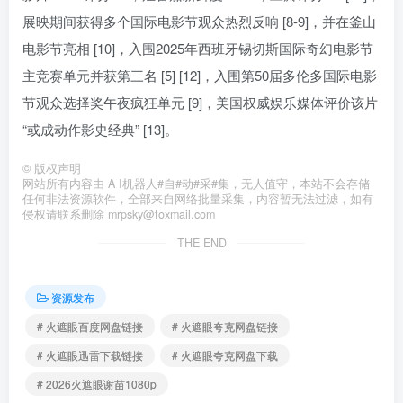
展映期间获得多个国际电影节观众热烈反响 [8-9]，并在釜山
电影节亮相 [10]，入围2025年西班牙锡切斯国际奇幻电影节
主竞赛单元并获第三名 [5] [12]，入围第50届多伦多国际电影
节观众选择奖午夜疯狂单元 [9]，美国权威娱乐媒体评价该片
“或成动作影史经典” [13]。
©
版权声明
网站所有内容由 A I机器人#自#动#采#集，无人值守，本站不会存储
任何非法资源软件，全部来自网络批量采集，内容暂无法过滤，如有
侵权请联系删除 mrpsky@foxmail.com
THE END
资源发布
# 火遮眼百度网盘链接
# 火遮眼夸克网盘链接
# 火遮眼迅雷下载链接
# 火遮眼夸克网盘下载
# 2026火遮眼谢苗1080p