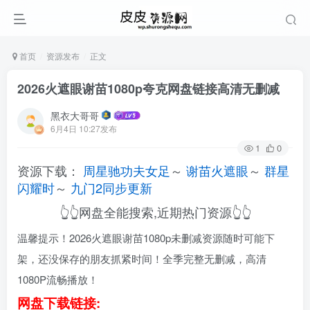
首页
资源发布
正文
2026火遮眼谢苗1080p夸克网盘链接高清无删减
黑衣大哥哥
6月4日 10:27发布
1
0
资源下载：
周星驰功夫女足
～
谢苗火遮眼
～
群星
闪耀时
～
九门2同步更新
👆👆网盘全能搜索,近期热门资源👆👆
温馨提示！2026火遮眼谢苗1080p未删减资源随时可能下
架，还没保存的朋友抓紧时间！全季完整无删减，高清
1080P流畅播放！
网盘下载链接: