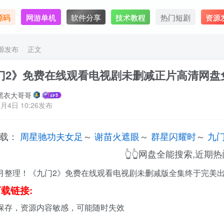
源码
网游单机
软件分享
技术教程
热门短剧
资源
源发布
正文
门2》免费在线观看电视剧未删减正片高清网盘
黑衣大哥哥
6月4日 10:26发布
下载：
周星驰功夫女足
～
谢苗火遮眼
～
群星闪耀时
～
九
👆👆网盘全能搜索,近期热门
月整理！《九门2》免费在线观看电视剧未删减版全集终于完美
载链接:
保存，资源内容敏感，可能随时失效