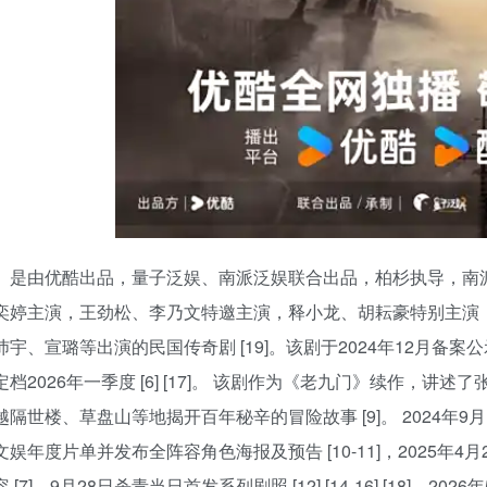
》是由优酷出品，量子泛娱、南派泛娱联合出品，柏杉执导，南
奕婷主演，王劲松、李乃文特邀主演，释小龙、胡耘豪特别主演
宇、宣璐等出演的民国传奇剧 [19]。该剧于2024年12月备案公示
定档2026年一季度 [6] [17]。 该剧作为《老九门》续作，
越隔世楼、草盘山等地揭开百年秘辛的冒险故事 [9]。 2024年9
娱年度片单并发布全阵容角色海报及预告 [10-11]，2025年4月
 [7]。9月28日杀青当日首发系列剧照 [12] [14-16] [18]。