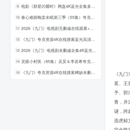
电影《群星闪耀时》网盘4K蓝光全集多网盘免费分享
9
春心难捱晚棠未眠第三季（55集）夸克网盘短剧下载
10
2026《九门》电视剧无删减在线观看+网盘双资源
11
《九门》夸克资源4K在线搜索蓝光高清网盘永久有效
12
2026《九门》电视剧未删减全集4K蓝光高清速存
13
灵眼小村医（85集）吴昊＆李若希夸克网盘短剧下载
14
《九门》夸克资源4K在线搜索稀缺未删减三网盘同步更新
15
《九门
茗、王
予、郭沛
青，并
谜，跨
选虎鲸文
宣全阵容