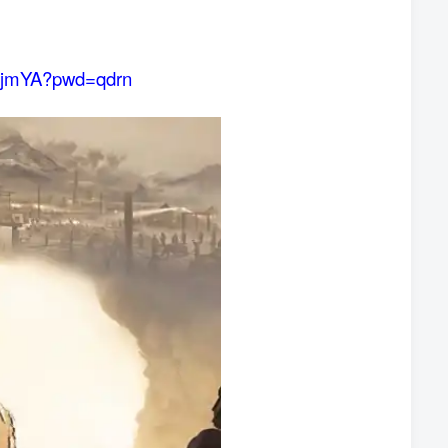
-sjmYA?pwd=qdrn