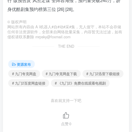
行”版预告及“风云定谋”全阵容海报，预约量突破240万，跻
身优酷剧集预约榜第三位 [26] [28]。
©
版权声明
网站所有内容由 A I机器人#自#动#采#集，无人值守，本站不会存储
任何非法资源软件，全部来自网络批量采集，内容暂无法过滤，如有
侵权请联系删除 mrpsky@foxmail.com
THE END
资源发布
# 九门夸克网盘
# 九门夸克网盘下载
# 九门2迅雷下载链接
# 九门2百度网盘链接
# 《九门2》免费在线观看电视剧
喜欢就支持一下吧
点赞
0