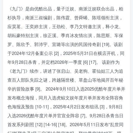
《九门》是由优酷出品，量子泛娱、南派泛娱联合出品，柏
杉执导，南派三叔编剧，陈伟霆、曾舜晞、陈瑶领衔主演，
应昊茗、王奕婷主演，王劲松、李乃文特邀主演，释小龙、
胡耘豪特别主演，徐正溪、季肖冰友情出演，陈思斯、车保
罗、陈欣予、郭沛宇、宣璐等出演的民国传奇剧 [19]。该剧
于2024年12月备案公示 [2]，2025年5月31日在横店开机，同
年9月28日杀青，并定档2026年一季度 [6] [17]。 该剧作为
《老九门》续作，讲述了张启山、吴老狗、霍仙姑三人为追
查百人部队失踪之谜，跨越隔世楼、草盘山等地揭开百年秘
辛的冒险故事 [9]。 2024年9月10日入选2025优酷年度片单并
发布概念海报，同月入选虎鲸文娱年度片单并发布全阵容角
色海报及预告 [10-11]，2025年4月2日发布组讯 [3]，9月8日
入选2026优酷年度片单并官宣全阵容 [7]。9月28日杀青当日
首发系列剧照 [12] [14-16] [18]。2026年5月11日发布“乱世同