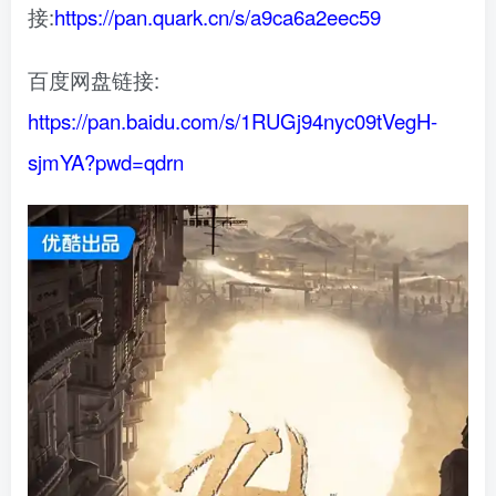
接:
https://pan.quark.cn/s/a9ca6a2eec59
百度网盘链接:
https://pan.baidu.com/s/1RUGj94nyc09tVegH-
sjmYA?pwd=qdrn