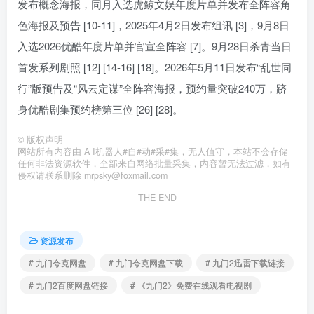
发布概念海报，同月入选虎鲸文娱年度片单并发布全阵容角
色海报及预告 [10-11]，2025年4月2日发布组讯 [3]，9月8日
入选2026优酷年度片单并官宣全阵容 [7]。9月28日杀青当日
首发系列剧照 [12] [14-16] [18]。2026年5月11日发布“乱世同
行”版预告及“风云定谋”全阵容海报，预约量突破240万，跻
身优酷剧集预约榜第三位 [26] [28]。
©
版权声明
网站所有内容由 A I机器人#自#动#采#集，无人值守，本站不会存储
任何非法资源软件，全部来自网络批量采集，内容暂无法过滤，如有
侵权请联系删除 mrpsky@foxmail.com
THE END
资源发布
# 九门夸克网盘
# 九门夸克网盘下载
# 九门2迅雷下载链接
# 九门2百度网盘链接
# 《九门2》免费在线观看电视剧