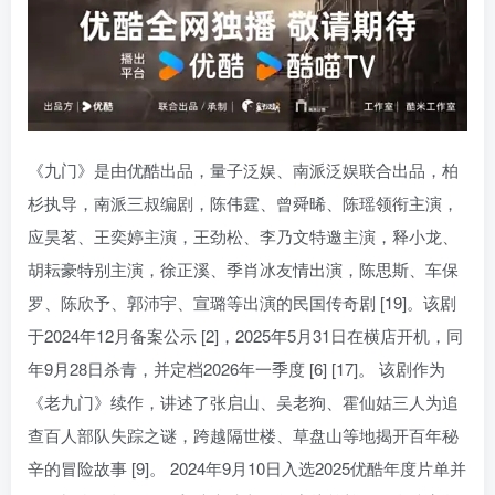
《九门》是由优酷出品，量子泛娱、南派泛娱联合出品，柏
杉执导，南派三叔编剧，陈伟霆、曾舜晞、陈瑶领衔主演，
应昊茗、王奕婷主演，王劲松、李乃文特邀主演，释小龙、
胡耘豪特别主演，徐正溪、季肖冰友情出演，陈思斯、车保
罗、陈欣予、郭沛宇、宣璐等出演的民国传奇剧 [19]。该剧
于2024年12月备案公示 [2]，2025年5月31日在横店开机，同
年9月28日杀青，并定档2026年一季度 [6] [17]。 该剧作为
《老九门》续作，讲述了张启山、吴老狗、霍仙姑三人为追
查百人部队失踪之谜，跨越隔世楼、草盘山等地揭开百年秘
辛的冒险故事 [9]。 2024年9月10日入选2025优酷年度片单并