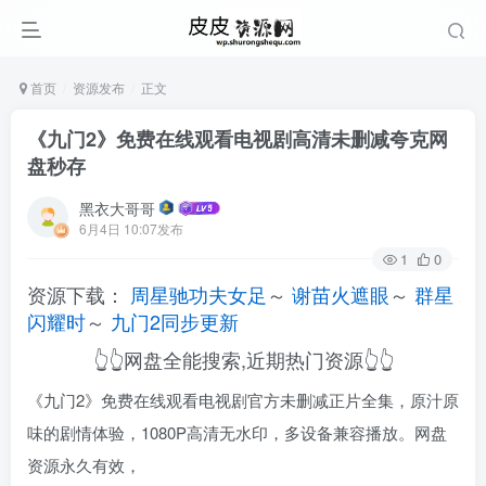
首页
资源发布
正文
《九门2》免费在线观看电视剧高清未删减夸克网
盘秒存
黑衣大哥哥
6月4日 10:07发布
1
0
资源下载：
周星驰功夫女足
～
谢苗火遮眼
～
群星
闪耀时
～
九门2同步更新
👆👆网盘全能搜索,近期热门资源👆👆
《九门2》免费在线观看电视剧官方未删减正片全集，原汁原
味的剧情体验，1080P高清无水印，多设备兼容播放。网盘
资源永久有效，