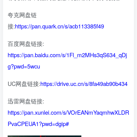
夸克网盘链
接:
https://pan.quark.cn/s/acb113385f49
百度网盘链接:
https://pan.baidu.com/s/1Fl_m2MHs3qS634_qDj
g?pwd=5wcu
UC网盘链接:
https://drive.uc.cn/s/8fa49ab90b434
迅雷网盘链接:
https://pan.xunlei.com/s/VOrEANmYaqmhwXLDR
PvaCPEUA1?pwd=dgip#