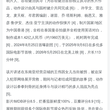
制片人、谷垣健治执导（为谷垣健治首部独立执导的长片作
品，动作设计由其与园村健介共同完成 [6]）、许学文、雷志
龙、麦天枢、岑君茜编剧，谢苗、乔·塔斯利姆、杨恩又、雅
彦·鲁伊安、杰佳·亚宁主演的动作惊悚片 [4]，制片国家/地区
为中国香港 [9]，全程在泰国曼谷拍摄并全程使用英语对白，
制作成本1.42亿人民币（约1960万美元），耗时两年完成
[6]，2024年8月25日首曝剧照 [1]，于2025年9月6日在多伦多
国际电影节首映，2026年5月29日在北美上映 [8]，片长113
分钟 [9]。
该片讲述在东南亚经营店铺的王伟因女儿当街被拐，被迫深
入犯罪网络展开营救，期间与记者结成同盟的故事 [2]，动作
设计以拳拳到骨的近身搏斗与设计精巧的多人混战为亮点
[5]。
影片IMDB评分8.5，烂番茄新鲜度100%，豆瓣评分8.9 [15]，
展映期间获得多个国际电影节观众热烈反响 [8-9]，并在釜山