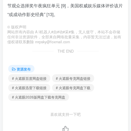
节观众选择奖午夜疯狂单元 [9]，美国权威娱乐媒体评价该片
“或成动作影史经典” [13]。
©
版权声明
网站所有内容由 A I机器人#自#动#采#集，无人值守，本站不会存储
任何非法资源软件，全部来自网络批量采集，内容暂无法过滤，如有
侵权请联系删除 mrpsky@foxmail.com
THE END
资源发布
# 火遮眼百度网盘链接
# 火遮眼夸克网盘链接
# 火遮眼迅雷下载链接
# 火遮眼夸克网盘下载
# 火遮眼2026版网盘下载夸克网盘
喜欢就支持一下吧