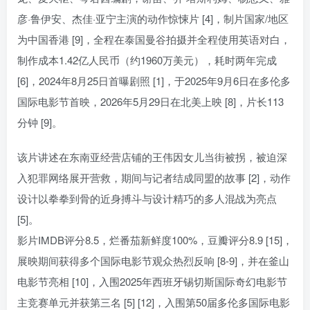
彦·鲁伊安、杰佳·亚宁主演的动作惊悚片 [4]，制片国家/地区
为中国香港 [9]，全程在泰国曼谷拍摄并全程使用英语对白，
制作成本1.42亿人民币（约1960万美元），耗时两年完成
[6]，2024年8月25日首曝剧照 [1]，于2025年9月6日在多伦多
国际电影节首映，2026年5月29日在北美上映 [8]，片长113
分钟 [9]。
该片讲述在东南亚经营店铺的王伟因女儿当街被拐，被迫深
入犯罪网络展开营救，期间与记者结成同盟的故事 [2]，动作
设计以拳拳到骨的近身搏斗与设计精巧的多人混战为亮点
[5]。
影片IMDB评分8.5，烂番茄新鲜度100%，豆瓣评分8.9 [15]，
展映期间获得多个国际电影节观众热烈反响 [8-9]，并在釜山
电影节亮相 [10]，入围2025年西班牙锡切斯国际奇幻电影节
主竞赛单元并获第三名 [5] [12]，入围第50届多伦多国际电影