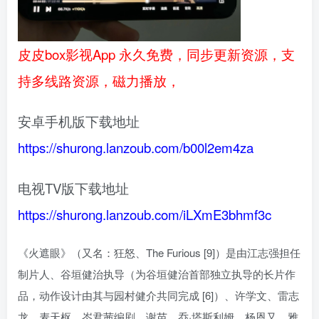
皮皮box影视App 永久免费，同步更新资源，支
持多线路资源，磁力播放，
安卓手机版下载地址
https://shurong.lanzoub.com/b00l2em4za
电视TV版下载地址
https://shurong.lanzoub.com/iLXmE3bhmf3c
《火遮眼》（又名：狂怒、The Furious [9]）是由江志强担任
制片人、谷垣健治执导（为谷垣健治首部独立执导的长片作
品，动作设计由其与园村健介共同完成 [6]）、许学文、雷志
龙、麦天枢、岑君茜编剧，谢苗、乔·塔斯利姆、杨恩又、雅