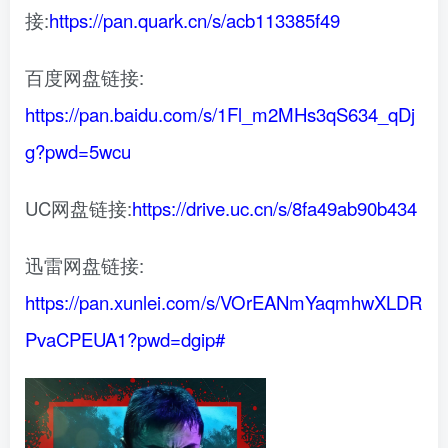
接:
https://pan.quark.cn/s/acb113385f49
百度网盘链接:
https://pan.baidu.com/s/1Fl_m2MHs3qS634_qDj
g?pwd=5wcu
UC网盘链接:
https://drive.uc.cn/s/8fa49ab90b434
迅雷网盘链接:
https://pan.xunlei.com/s/VOrEANmYaqmhwXLDR
PvaCPEUA1?pwd=dgip#