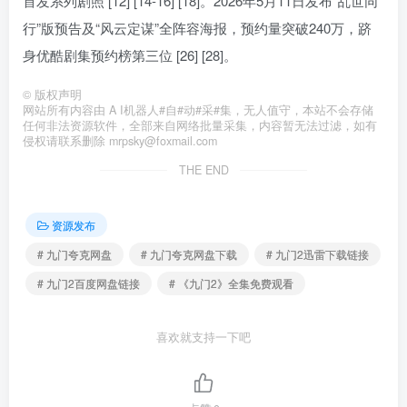
首发系列剧照 [12] [14-16] [18]。2026年5月11日发布“乱世同
行”版预告及“风云定谋”全阵容海报，预约量突破240万，跻
身优酷剧集预约榜第三位 [26] [28]。
©
版权声明
网站所有内容由 A I机器人#自#动#采#集，无人值守，本站不会存储
任何非法资源软件，全部来自网络批量采集，内容暂无法过滤，如有
侵权请联系删除 mrpsky@foxmail.com
THE END
资源发布
# 九门夸克网盘
# 九门夸克网盘下载
# 九门2迅雷下载链接
# 九门2百度网盘链接
# 《九门2》全集免费观看
喜欢就支持一下吧