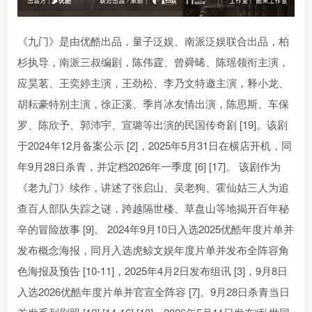
《九门》是由优酷出品，量子泛娱、南派泛娱联合出品，柏
杉执导，南派三叔编剧，陈伟霆、曾舜晞、陈瑶领衔主演，
应昊茗、王奕婷主演，王劲松、李乃文特邀主演，释小龙、
胡耘豪特别主演，徐正溪、季肖冰友情出演，陈思斯、车保
罗、陈欣予、郭沛宇、宣璐等出演的民国传奇剧 [19]。该剧
于2024年12月备案公示 [2]，2025年5月31日在横店开机，同
年9月28日杀青，并定档2026年一季度 [6] [17]。 该剧作为
《老九门》续作，讲述了张启山、吴老狗、霍仙姑三人为追
查百人部队失踪之谜，跨越隔世楼、草盘山等地揭开百年秘
辛的冒险故事 [9]。 2024年9月10日入选2025优酷年度片单并
发布概念海报，同月入选虎鲸文娱年度片单并发布全阵容角
色海报及预告 [10-11]，2025年4月2日发布组讯 [3]，9月8日
入选2026优酷年度片单并官宣全阵容 [7]。9月28日杀青当日