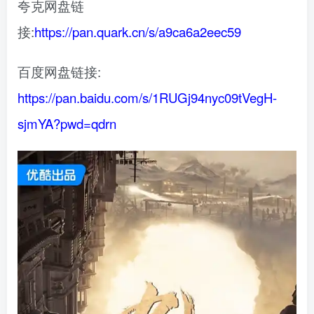
夸克网盘链
接:
https://pan.quark.cn/s/a9ca6a2eec59
百度网盘链接:
https://pan.baidu.com/s/1RUGj94nyc09tVegH-
sjmYA?pwd=qdrn