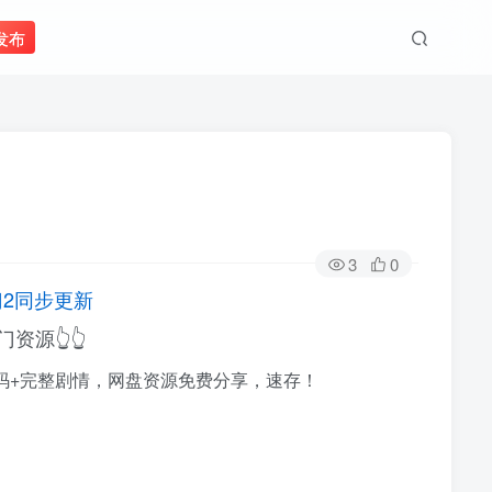
发布
3
0
门2同步更新
资源👆👆
码+完整剧情，网盘资源免费分享，速存！