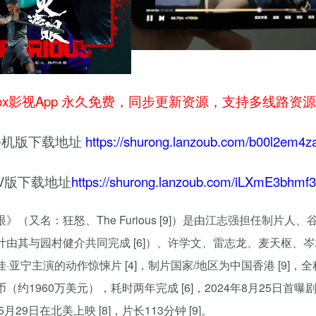
ox影视App 永久免费，同步更新资源，支持多线路资
手机版下载地址
https://shurong.lanzoub.com/b00l2em4z
V版下载地址
https://shurong.lanzoub.com/iLXmE3bhmf
眼》（又名：狂怒、The Furious [9]）是由江志强担任制
计由其与园村健介共同完成 [6]）、许学文、雷志龙、麦天枢、
佳·亚宁主演的动作惊悚片 [4]，制片国家/地区为中国香港 [9]
（约1960万美元），耗时两年完成 [6]，2024年8月25日首曝
年5月29日在北美上映 [8]，片长113分钟 [9]。