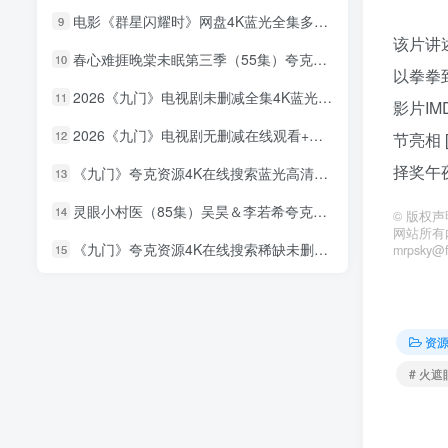
电影《群星闪耀时》网盘4K蓝光全集多网盘免费分享
9
该片讲
春心难捱晚棠未眠第三季（55集）夸克网盘短剧下载
10
以拳拳
2026《九门》电视剧未删减全集4K蓝光高清速存
11
影片IM
2026《九门》电视剧无删减在线观看+网盘双资源
12
节亮相 
择奖午夜
《九门》夸克资源4K在线搜索蓝光高清网盘永久有效
13
灵眼小村医（85集）吴昊＆李若希夸克网盘短剧下载
14
©
版权声
网站所有
《九门》夸克资源4K在线搜索稀缺未删减三网盘同步更新
mrpsky@f
15
资
# 火