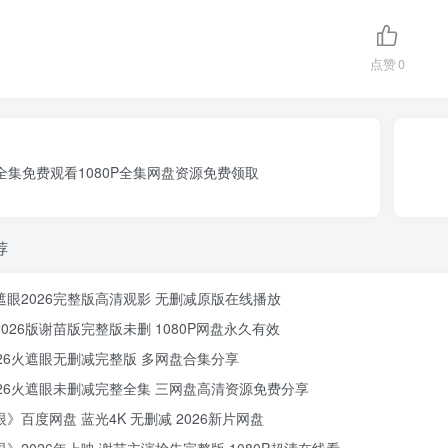
点赞
0
全集免费观看1080P全集网盘资源免费领取
荐
遮眼2026完整版高清观影 无删减原版在线播放
026版谢苗版完整版未删 1080P网盘永久有效
026火遮眼无删减完整版 多网盘合集分享
026火遮眼未删减完整全集 三网盘高清资源免费分享
》百度网盘 蓝光4K 无删减 2026新片网盘