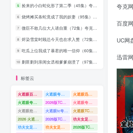
吃瓜上位我成了暴君的唯一信仰（60集）夸克网盘短剧下载
9
夸克网
捡来的小白蛇化形了第二季（45集）夸克网盘短剧下载
5
剿匪剿到亲闺女丞相爹爹崩溃了（97集）夸克网盘短剧下载
10
烧烤摊买条蛇竟成了我的妖妻（95集）夸克网盘短剧下载
6
百度网
微臣不敢几位大人请自重（72集）夸克网盘短剧下载
7
UC网
烬染雪棠时顾总今天也在求入赘（72集）夸克网盘短剧下载
8
吃瓜上位我成了暴君的唯一信仰（60集）夸克网盘短剧下载
9
迅雷网
剿匪剿到亲闺女丞相爹爹崩溃了（97集）夸克网盘短剧下载
10
标签云
火遮眼百度网盘链接
火遮眼夸克网盘链接
火遮眼迅雷下载链接
(38546)
(38360)
(38360)
火遮眼夸克网盘下载
2026版TC抢先看火遮眼网盘资源
火遮眼夸克资源下载
(38358)
(36614)
(36513)
火遮眼抢先版分享
火遮眼tc夸克网盘
火遮眼TC版分享
(26868)
(26782)
(26782)
2026 火遮眼夸克网盘高清全集夸克网盘
2026版TC抢先看火遮眼迅雷下载
功夫女足夸克网盘下载
(9915)
(9876)
(8683)
功夫女足迅雷下载链接
功夫女足百度网盘链接
2026版TC抢先看火遮眼资源下载
(8683)
(8683)
(7