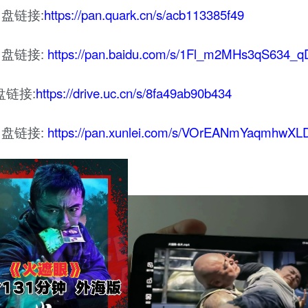
盘链接:
https://pan.quark.cn/s/acb113385f49
盘链接:
https://pan.baidu.com/s/1Fl_m2MHs3qS634_
盘链接:
https://drive.uc.cn/s/8fa49ab90b434
盘链接:
https://pan.xunlei.com/s/VOrEANmYaqmhw
351)