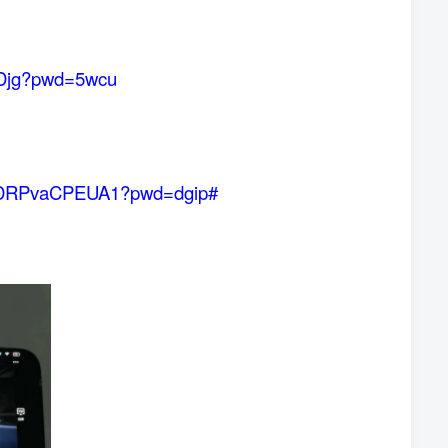
qDjg?pwd=5wcu
XLDRPvaCPEUA1?pwd=dgip#