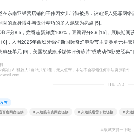
述在东南亚经营店铺的王伟因女儿当街被拐，被迫深入犯罪网络展
到骨的近身搏斗与设计精巧的多人混战为亮点 [5]。
DB评分8.5，烂番茄新鲜度100%，豆瓣评分8.9 [15]，展映
[10]，入围2025年西班牙锡切斯国际奇幻电影节主竞赛单元并获第三
疯狂单元 [9]，美国权威娱乐媒体评价该片“或成动作影史经典” [1
明
内容由 A I机器人#自#动#采#集，无人值守，本站不会存储任何非法资源软
oxmail.com
THE END
源发布
遮眼百度网盘链接
# 火遮眼夸克网盘链接
# 火遮眼迅雷下载链接
# 火
喜欢就支持一下吧