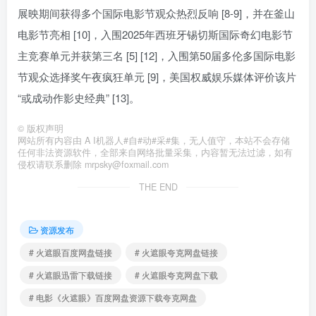
展映期间获得多个国际电影节观众热烈反响 [8-9]，并在釜山
电影节亮相 [10]，入围2025年西班牙锡切斯国际奇幻电影节
主竞赛单元并获第三名 [5] [12]，入围第50届多伦多国际电影
节观众选择奖午夜疯狂单元 [9]，美国权威娱乐媒体评价该片
“或成动作影史经典” [13]。
©
版权声明
网站所有内容由 A I机器人#自#动#采#集，无人值守，本站不会存储
任何非法资源软件，全部来自网络批量采集，内容暂无法过滤，如有
侵权请联系删除 mrpsky@foxmail.com
THE END
资源发布
# 火遮眼百度网盘链接
# 火遮眼夸克网盘链接
# 火遮眼迅雷下载链接
# 火遮眼夸克网盘下载
# 电影《火遮眼》百度网盘资源下载夸克网盘