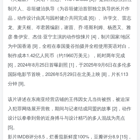
制片人、谷垣健治执导（为谷垣健治首部独立执导的长片作
品，动作设计由其与园村健介共同完成 [6]）、许学文、雷志
龙、麦天枢、岑君茜编剧，谢苗、乔·塔斯利姆、杨恩又、雅
彦·鲁伊安、杰佳·亚宁主演的动作惊悚片 [4]，制片国家/地区
为中国香港 [9]，全程在泰国曼谷拍摄并全程使用英语对白，
制作成本1.42亿人民币（约1960万美元），耗时两年完成
[6]，2024年8月25日首曝剧照 [1]，于2025年9月6日在多伦多
国际电影节首映，2026年5月29日在北美上映 [8]，片长113
分钟 [9]。
该片讲述在东南亚经营店铺的王伟因女儿当街被拐，被迫深
入犯罪网络展开营救，期间与记者结成同盟的故事 [2]，动作
设计以拳拳到骨的近身搏斗与设计精巧的多人混战为亮点
[5]。
影片IMDB评分8.5，烂番茄新鲜度100%，豆瓣评分8.9 [15]，