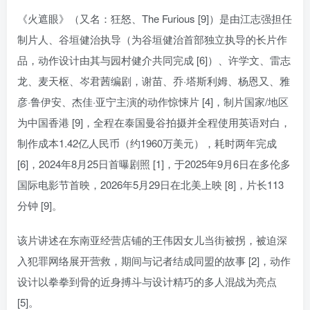
《火遮眼》（又名：狂怒、The Furious [9]）是由江志强担任
制片人、谷垣健治执导（为谷垣健治首部独立执导的长片作
品，动作设计由其与园村健介共同完成 [6]）、许学文、雷志
龙、麦天枢、岑君茜编剧，谢苗、乔·塔斯利姆、杨恩又、雅
彦·鲁伊安、杰佳·亚宁主演的动作惊悚片 [4]，制片国家/地区
为中国香港 [9]，全程在泰国曼谷拍摄并全程使用英语对白，
制作成本1.42亿人民币（约1960万美元），耗时两年完成
[6]，2024年8月25日首曝剧照 [1]，于2025年9月6日在多伦多
国际电影节首映，2026年5月29日在北美上映 [8]，片长113
分钟 [9]。
该片讲述在东南亚经营店铺的王伟因女儿当街被拐，被迫深
入犯罪网络展开营救，期间与记者结成同盟的故事 [2]，动作
设计以拳拳到骨的近身搏斗与设计精巧的多人混战为亮点
[5]。