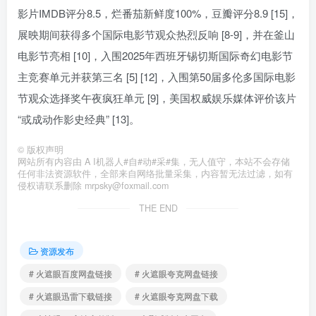
影片IMDB评分8.5，烂番茄新鲜度100%，豆瓣评分8.9 [15]，
展映期间获得多个国际电影节观众热烈反响 [8-9]，并在釜山
电影节亮相 [10]，入围2025年西班牙锡切斯国际奇幻电影节
主竞赛单元并获第三名 [5] [12]，入围第50届多伦多国际电影
节观众选择奖午夜疯狂单元 [9]，美国权威娱乐媒体评价该片
“或成动作影史经典” [13]。
©
版权声明
网站所有内容由 A I机器人#自#动#采#集，无人值守，本站不会存储
任何非法资源软件，全部来自网络批量采集，内容暂无法过滤，如有
侵权请联系删除 mrpsky@foxmail.com
THE END
资源发布
# 火遮眼百度网盘链接
# 火遮眼夸克网盘链接
# 火遮眼迅雷下载链接
# 火遮眼夸克网盘下载