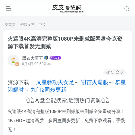
首页
资源发布
正文
火遮眼4K高清完整版1080P未删减版网盘夸克资
源下载首发无删减
黑衣大哥哥
6月4日 09:50发布
3
0
资源下载：
周星驰功夫女足
～
谢苗火遮眼
～
群星
闪耀时
～
九门2同步更新
👆👆网盘全能搜索,近期热门资源👆👆
火遮眼4K高清完整版1080P未删减版未删减全集重磅分享！
4K+HDR超清画质，多网盘同步更新，免费下载观看，手慢
无！