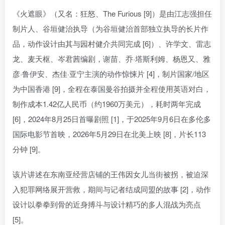
《火遮眼》（又名：狂怒、The Furious [9]）是由江志强担任
制片人、谷垣健治执导（为谷垣健治首部独立执导的长片作
品，动作设计由其与园村健介共同完成 [6]）、许学文、雷志
龙、麦天枢、岑君茜编剧，谢苗、乔·塔斯利姆、杨恩又、雅
彦·鲁伊安、杰佳·亚宁主演的动作惊悚片 [4]，制片国家/地区
为中国香港 [9]，全程在泰国曼谷拍摄并全程使用英语对白，
制作成本1.42亿人民币（约1960万美元），耗时两年完成
[6]，2024年8月25日首曝剧照 [1]，于2025年9月6日在多伦多
国际电影节首映，2026年5月29日在北美上映 [8]，片长113
分钟 [9]。
该片讲述在东南亚经营店铺的王伟因女儿当街被拐，被迫深
入犯罪网络展开营救，期间与记者结成同盟的故事 [2]，动作
设计以拳拳到骨的近身搏斗与设计精巧的多人混战为亮点
[5]。