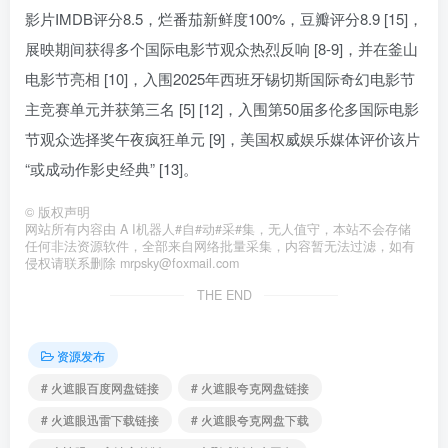
影片IMDB评分8.5，烂番茄新鲜度100%，豆瓣评分8.9 [15]，
展映期间获得多个国际电影节观众热烈反响 [8-9]，并在釜山
电影节亮相 [10]，入围2025年西班牙锡切斯国际奇幻电影节
主竞赛单元并获第三名 [5] [12]，入围第50届多伦多国际电影
节观众选择奖午夜疯狂单元 [9]，美国权威娱乐媒体评价该片
“或成动作影史经典” [13]。
©
版权声明
网站所有内容由 A I机器人#自#动#采#集，无人值守，本站不会存储
任何非法资源软件，全部来自网络批量采集，内容暂无法过滤，如有
侵权请联系删除 mrpsky@foxmail.com
THE END
资源发布
# 火遮眼百度网盘链接
# 火遮眼夸克网盘链接
# 火遮眼迅雷下载链接
# 火遮眼夸克网盘下载