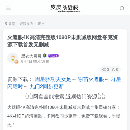
首页
资源发布
正文
火遮眼4K高清完整版1080P未删减版网盘夸克资
源下载首发无删减
黑衣大哥哥
6月4日 09:47发布
3
0
资源下载：
周星驰功夫女足
～
谢苗火遮眼
～
群星
闪耀时
～
九门2同步更新
👆👆网盘全能搜索,近期热门资源👆👆
火遮眼4K高清完整版1080P未删减版未删减全集重磅分享！
4K+HDR超清画质，多网盘同步更新，免费下载观看，手慢
无！