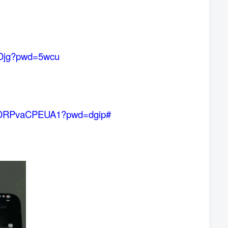
qDjg?pwd=5wcu
XLDRPvaCPEUA1?pwd=dgip#