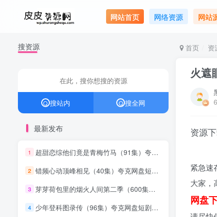
网站首页
网络资源
网站
搜资源
最新发布
首页
资
火遮
超甜恋综他们竟是青梅竹马（91集）夸克网盘短剧下载
1
错频心动顶峰相见（40集）夸克网盘短剧下载
2
搜站内
搜全网
Q
Q
芽芽荷包里的烟火人间第二季（600集全）夸克网盘短剧下载
3
少年登科图录传（96集）夸克网盘短剧下载
4
最新发布
资源
少年登科图录传第二季（80集）夸克网盘短剧下载
5
超甜恋综他们竟是青梅竹马（91集）夸克网盘短剧下载
1
皇妃来自地府第一季（120集）夸克网盘短剧下载
6
紧急速
错频心动顶峰相见（40集）夸克网盘短剧下载
2
大家，高
我的老婆才不是什么恶毒女配（58集）夸克网盘短剧下载
7
芽芽荷包里的烟火人间第二季（600集全）夸克网盘短剧下载
3
网盘下
万人迷女配我的内心戏藏不住了（144集）夸克网盘短剧下载
8
少年登科图录传（96集）夸克网盘短剧下载
4
请尽快