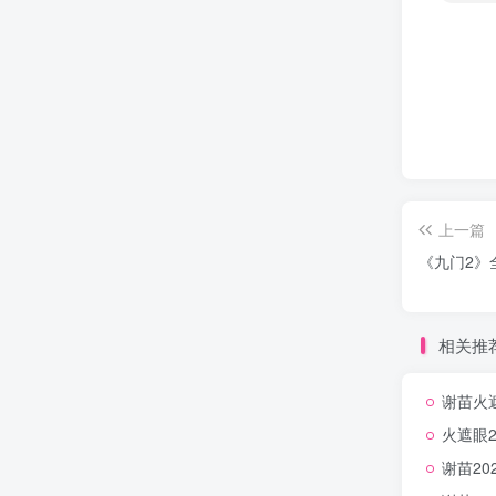
上一篇
《九门2》
相关推
谢苗火
火遮眼2
谢苗2