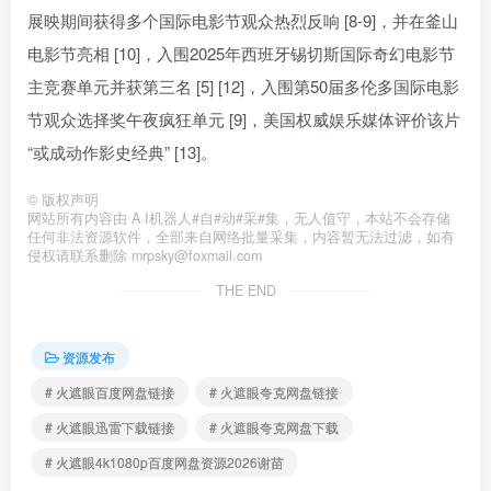
展映期间获得多个国际电影节观众热烈反响 [8-9]，并在釜山
电影节亮相 [10]，入围2025年西班牙锡切斯国际奇幻电影节
主竞赛单元并获第三名 [5] [12]，入围第50届多伦多国际电影
节观众选择奖午夜疯狂单元 [9]，美国权威娱乐媒体评价该片
“或成动作影史经典” [13]。
©
版权声明
网站所有内容由 A I机器人#自#动#采#集，无人值守，本站不会存储
任何非法资源软件，全部来自网络批量采集，内容暂无法过滤，如有
侵权请联系删除 mrpsky@foxmail.com
THE END
资源发布
# 火遮眼百度网盘链接
# 火遮眼夸克网盘链接
# 火遮眼迅雷下载链接
# 火遮眼夸克网盘下载
# 火遮眼4k1080p百度网盘资源2026谢苗