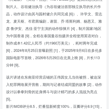
制片人、谷垣健治执导（为谷垣健治首部独立执导的长片作
品，动作设计由其与园村健介共同完成 [6]）、许学文、雷志
龙、麦天枢、岑君茜编剧，谢苗、乔·塔斯利姆、杨恩又、雅
彦·鲁伊安、杰佳·亚宁主演的动作惊悚片 [4]，制片国家/地区
为中国香港 [9]，全程在泰国曼谷拍摄并全程使用英语对白，
制作成本1.42亿人民币（约1960万美元），耗时两年完成
[6]，2024年8月25日首曝剧照 [1]，于2025年9月6日在多伦多
国际电影节首映，2026年5月29日在北美上映 [8]，片长113
分钟 [9]。
该片讲述在东南亚经营店铺的王伟因女儿当街被拐，被迫深
入犯罪网络展开营救，期间与记者结成同盟的故事 [2]，动作
设计以拳拳到骨的近身搏斗与设计精巧的多人混战为亮点
[5]。
影片IMDB评分8.5，烂番茄新鲜度100%，豆瓣评分8.9 [15]，