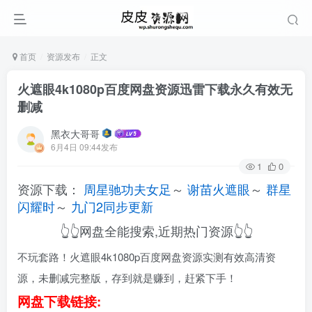
首页
资源发布
正文
火遮眼4k1080p百度网盘资源迅雷下载永久有效无
删减
黑衣大哥哥
6月4日 09:44发布
1
0
资源下载：
周星驰功夫女足
～
谢苗火遮眼
～
群星
闪耀时
～
九门2同步更新
👆👆网盘全能搜索,近期热门资源👆👆
不玩套路！火遮眼4k1080p百度网盘资源实测有效高清资
源，未删减完整版，存到就是赚到，赶紧下手！
网盘下载链接: