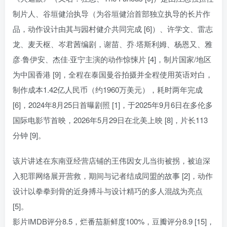
制片人、谷垣健治执导（为谷垣健治首部独立执导的长片作
品，动作设计由其与园村健介共同完成 [6]）、许学文、雷志
龙、麦天枢、岑君茜编剧，谢苗、乔·塔斯利姆、杨恩又、雅
彦·鲁伊安、杰佳·亚宁主演的动作惊悚片 [4]，制片国家/地区
为中国香港 [9]，全程在泰国曼谷拍摄并全程使用英语对白，
制作成本1.42亿人民币（约1960万美元），耗时两年完成
[6]，2024年8月25日首曝剧照 [1]，于2025年9月6日在多伦多
国际电影节首映，2026年5月29日在北美上映 [8]，片长113
分钟 [9]。
该片讲述在东南亚经营店铺的王伟因女儿当街被拐，被迫深
入犯罪网络展开营救，期间与记者结成同盟的故事 [2]，动作
设计以拳拳到骨的近身搏斗与设计精巧的多人混战为亮点
[5]。
影片IMDB评分8.5，烂番茄新鲜度100%，豆瓣评分8.9 [15]，