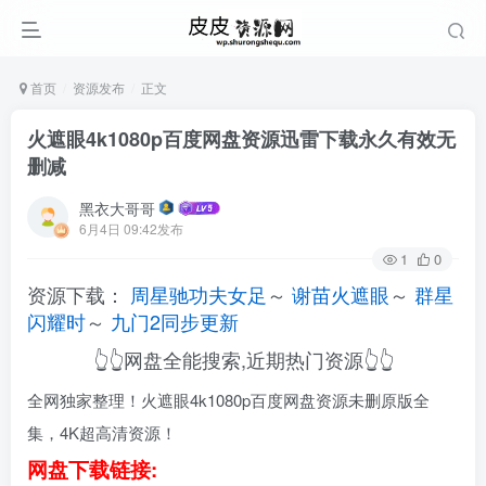
首页
资源发布
正文
火遮眼4k1080p百度网盘资源迅雷下载永久有效无
删减
黑衣大哥哥
6月4日 09:42发布
1
0
资源下载：
周星驰功夫女足
～
谢苗火遮眼
～
群星
闪耀时
～
九门2同步更新
👆👆网盘全能搜索,近期热门资源👆👆
全网独家整理！火遮眼4k1080p百度网盘资源未删原版全
集，4K超高清资源！
网盘下载链接: