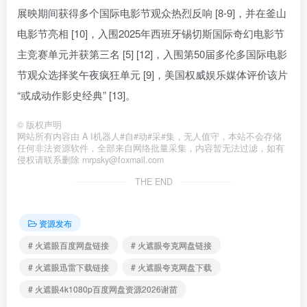
展映期间获得多个国际电影节观众热烈反响 [8-9]，并在釜山
电影节亮相 [10]，入围2025年西班牙锡切斯国际奇幻电影节
主竞赛单元并获第三名 [5] [12]，入围第50届多伦多国际电影
节观众选择奖午夜疯狂单元 [9]，美国权威娱乐媒体评价该片
“或成动作影史经典” [13]。
©
版权声明
网站所有内容由 A I机器人#自#动#采#集，无人值守，本站不会存储
任何非法资源软件，全部来自网络批量采集，内容暂无法过滤，如有
侵权请联系删除 mrpsky@foxmail.com
THE END
资源发布
# 火遮眼百度网盘链接
# 火遮眼夸克网盘链接
# 火遮眼迅雷下载链接
# 火遮眼夸克网盘下载
# 火遮眼4k1080p百度网盘资源2026谢苗