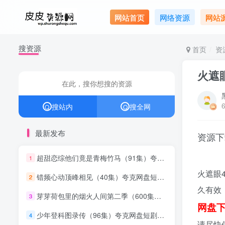
网站首页
网络资源
网站
搜资源
最新发布
首页
资
火遮
超甜恋综他们竟是青梅竹马（91集）夸克网盘短剧下载
1
错频心动顶峰相见（40集）夸克网盘短剧下载
2
搜站内
搜全网
Q
Q
芽芽荷包里的烟火人间第二季（600集全）夸克网盘短剧下载
3
少年登科图录传（96集）夸克网盘短剧下载
4
最新发布
资源
少年登科图录传第二季（80集）夸克网盘短剧下载
5
超甜恋综他们竟是青梅竹马（91集）夸克网盘短剧下载
1
皇妃来自地府第一季（120集）夸克网盘短剧下载
6
火遮眼
错频心动顶峰相见（40集）夸克网盘短剧下载
2
久有效
我的老婆才不是什么恶毒女配（58集）夸克网盘短剧下载
7
芽芽荷包里的烟火人间第二季（600集全）夸克网盘短剧下载
3
网盘下
万人迷女配我的内心戏藏不住了（144集）夸克网盘短剧下载
8
少年登科图录传（96集）夸克网盘短剧下载
4
请尽快