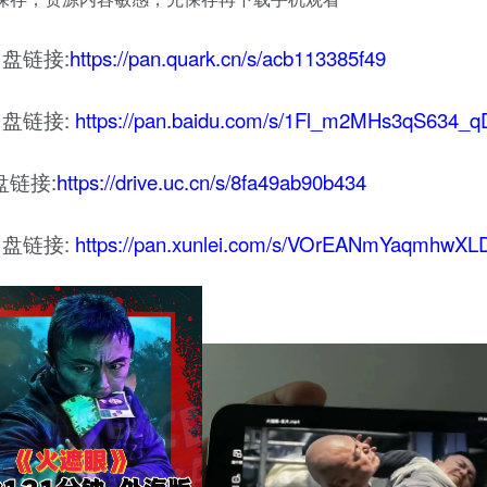
盘链接:
https://pan.quark.cn/s/acb113385f49
盘链接:
https://pan.baidu.com/s/1Fl_m2MHs3qS634_
盘链接:
https://drive.uc.cn/s/8fa49ab90b434
盘链接:
https://pan.xunlei.com/s/VOrEANmYaqmhw
351)