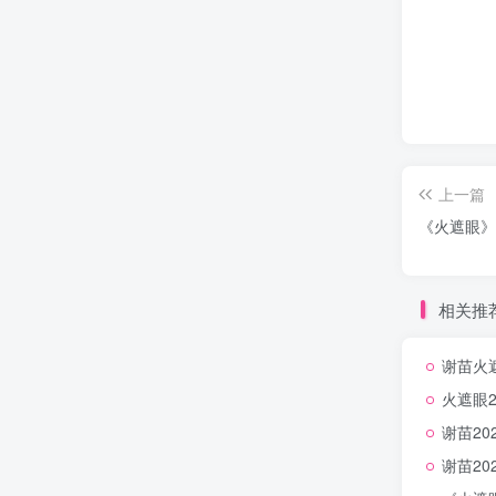
上一篇
《火遮眼》
相关推
谢苗火
火遮眼2
谢苗2
谢苗2