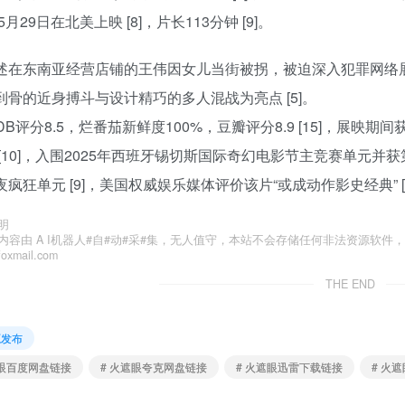
年5月29日在北美上映 [8]，片长113分钟 [9]。
述在东南亚经营店铺的王伟因女儿当街被拐，被迫深入犯罪网络展
到骨的近身搏斗与设计精巧的多人混战为亮点 [5]。
DB评分8.5，烂番茄新鲜度100%，豆瓣评分8.9 [15]，展映
[10]，入围2025年西班牙锡切斯国际奇幻电影节主竞赛单元并获第三
疯狂单元 [9]，美国权威娱乐媒体评价该片“或成动作影史经典” [1
明
内容由 A I机器人#自#动#采#集，无人值守，本站不会存储任何非法资源软
oxmail.com
THE END
源发布
遮眼百度网盘链接
# 火遮眼夸克网盘链接
# 火遮眼迅雷下载链接
# 火