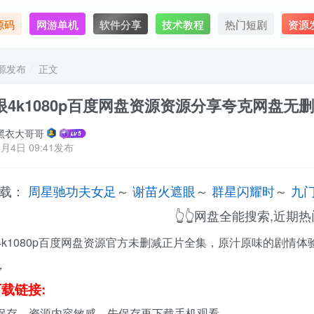
源码
网游单机
软件分享
技术教程
热门短剧
资源
源发布
正文
眼4k1080p百度网盘资源资源分享夸克网盘无
黑衣大哥哥
6月4日 09:41发布
下载：
周星驰功夫女足
～
谢苗火遮眼
～
群星闪耀时
～
九
👆👆网盘全能搜索,近期热门
4k1080p百度网盘资源官方未删减正片全集，原汁原味的剧情体
，
载链接:
保存，资源内容敏感，先保存再下载手机观看