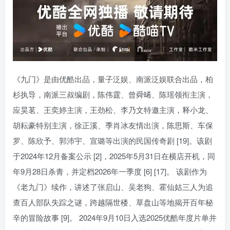
《九门》是由优酷出品，量子泛娱、南派泛娱联合出品，柏
杉执导，南派三叔编剧，陈伟霆、曾舜晞、陈瑶领衔主演，
应昊茗、王奕婷主演，王劲松、李乃文特邀主演，释小龙、
胡耘豪特别主演，徐正溪、季肖冰友情出演，陈思斯、车保
罗、陈欣予、郭沛宇、宣璐等出演的民国传奇剧 [19]。该剧
于2024年12月备案公示 [2]，2025年5月31日在横店开机，同
年9月28日杀青，并定档2026年一季度 [6] [17]。 该剧作为
《老九门》续作，讲述了张启山、吴老狗、霍仙姑三人为追
查百人部队失踪之谜，跨越隔世楼、草盘山等地揭开百年秘
辛的冒险故事 [9]。 2024年9月10日入选2025优酷年度片单并