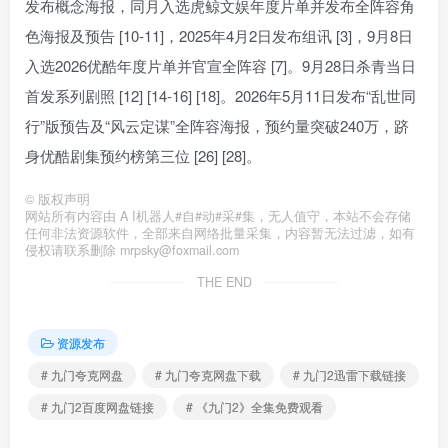
发布概念海报，同月入选虎鲸文娱年度片单并发布全阵容角
色海报及预告 [10-11]，2025年4月2日发布组讯 [3]，9月8日
入选2026优酷年度片单并官宣全阵容 [7]。9月28日杀青当日
首发系列剧照 [12] [14-16] [18]。2026年5月11日发布“乱世同
行”版预告及“风云定谋”全阵容海报，预约量突破240万，跻
身优酷剧集预约榜第三位 [26] [28]。
©
版权声明
网站所有内容由 A I机器人#自#动#采#集，无人值守，本站不会存储
任何非法资源软件，全部来自网络批量采集，内容暂无法过滤，如有
侵权请联系删除 mrpsky@foxmail.com
THE END
资源发布
# 九门夸克网盘
# 九门夸克网盘下载
# 九门2迅雷下载链接
# 九门2百度网盘链接
# 《九门2》全集免费观看