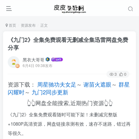
首页
资源发布
正文
《九门2》全集免费观看无删减全集迅雷网盘免费
分享
黑衣大哥哥
6月4日 09:38发布
3
0
资源下载：
周星驰功夫女足
～
谢苗火遮眼
～
群星
闪耀时
～
九门2同步更新
👆👆网盘全能搜索,近期热门资源👆👆
《九门2》全集免费观看随时可能下架！未删减完整版
+1080P高清资源，网盘链接亲测有效，速存不迷路，错过再
等很久。