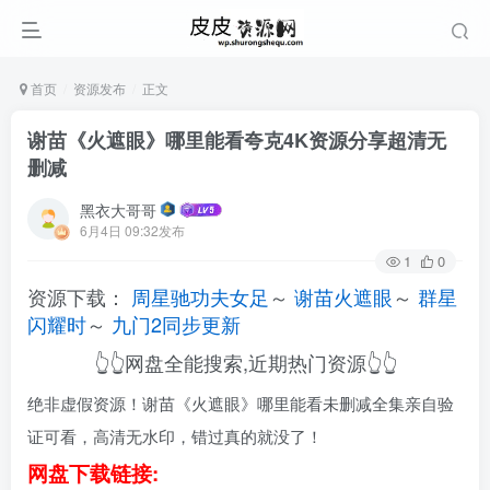
首页
资源发布
正文
谢苗《火遮眼》哪里能看夸克4K资源分享超清无
删减
黑衣大哥哥
6月4日 09:32发布
1
0
资源下载：
周星驰功夫女足
～
谢苗火遮眼
～
群星
闪耀时
～
九门2同步更新
👆👆网盘全能搜索,近期热门资源👆👆
绝非虚假资源！谢苗《火遮眼》哪里能看未删减全集亲自验
证可看，高清无水印，错过真的就没了！
网盘下载链接: