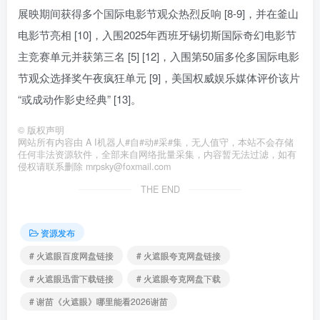
展映期间获得多个国际电影节观众热烈反响 [8-9]，并在釜山
电影节亮相 [10]，入围2025年西班牙锡切斯国际奇幻电影节
主竞赛单元并获第三名 [5] [12]，入围第50届多伦多国际电影
节观众选择奖午夜疯狂单元 [9]，美国权威娱乐媒体评价该片
“或成动作影史经典” [13]。
©
版权声明
网站所有内容由 A I机器人#自#动#采#集，无人值守，本站不会存储
任何非法资源软件，全部来自网络批量采集，内容暂无法过滤，如有
侵权请联系删除 mrpsky@foxmail.com
THE END
资源发布
# 火遮眼百度网盘链接
# 火遮眼夸克网盘链接
# 火遮眼迅雷下载链接
# 火遮眼夸克网盘下载
# 谢苗《火遮眼》哪里能看2026谢苗