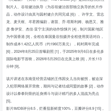
制片人、谷垣健治执导（为谷垣健治首部独立执导的长片作
品，动作设计由其与园村健介共同完成 [6]）、许学文、雷志
龙、麦天枢、岑君茜编剧，谢苗、乔·塔斯利姆、杨恩又、雅
彦·鲁伊安、杰佳·亚宁主演的动作惊悚片 [4]，制片国家/地区
为中国香港 [9]，全程在泰国曼谷拍摄并全程使用英语对白，
制作成本1.42亿人民币（约1960万美元），耗时两年完成
[6]，2024年8月25日首曝剧照 [1]，于2025年9月6日在多伦多
国际电影节首映，2026年5月29日在北美上映 [8]，片长113
分钟 [9]。
该片讲述在东南亚经营店铺的王伟因女儿当街被拐，被迫深
入犯罪网络展开营救，期间与记者结成同盟的故事 [2]，动作
设计以拳拳到骨的近身搏斗与设计精巧的多人混战为亮点
[5]。
影片IMDB评分8.5，烂番茄新鲜度100%，豆瓣评分8.9 [15]，