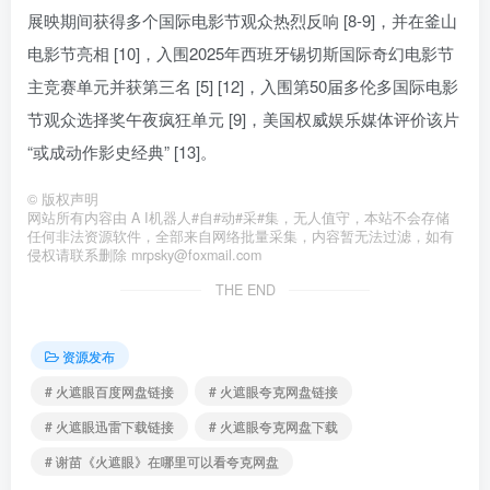
展映期间获得多个国际电影节观众热烈反响 [8-9]，并在釜山
电影节亮相 [10]，入围2025年西班牙锡切斯国际奇幻电影节
主竞赛单元并获第三名 [5] [12]，入围第50届多伦多国际电影
节观众选择奖午夜疯狂单元 [9]，美国权威娱乐媒体评价该片
“或成动作影史经典” [13]。
©
版权声明
网站所有内容由 A I机器人#自#动#采#集，无人值守，本站不会存储
任何非法资源软件，全部来自网络批量采集，内容暂无法过滤，如有
侵权请联系删除 mrpsky@foxmail.com
THE END
资源发布
# 火遮眼百度网盘链接
# 火遮眼夸克网盘链接
# 火遮眼迅雷下载链接
# 火遮眼夸克网盘下载
# 谢苗《火遮眼》在哪里可以看夸克网盘