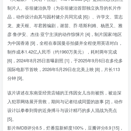
制片人、谷垣健治执导（为谷垣健治首部独立执导的长片作
品，动作设计由其与园村健介共同完成 [6]）、许学文、雷志
龙、麦天枢、岑君茜编剧，谢苗、乔·塔斯利姆、杨恩又、雅
彦·鲁伊安、杰佳·亚宁主演的动作惊悚片 [4]，制片国家/地区
为中国香港 [9]，全程在泰国曼谷拍摄并全程使用英语对白，
制作成本1.42亿人民币（约1960万美元），耗时两年完成
[6]，2024年8月25日首曝剧照 [1]，于2025年9月6日在多伦多
国际电影节首映，2026年5月29日在北美上映 [8]，片长113
分钟 [9]。
该片讲述在东南亚经营店铺的王伟因女儿当街被拐，被迫深
入犯罪网络展开营救，期间与记者结成同盟的故事 [2]，动作
设计以拳拳到骨的近身搏斗与设计精巧的多人混战为亮点
[5]。
影片IMDB评分8.5，烂番茄新鲜度100%，豆瓣评分8.9 [15]，