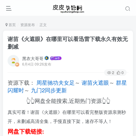
首页
资源发布
正文
谢苗《火遮眼》在哪里可以看迅雷下载永久有效无
删减
黑衣大哥哥
6月4日 09:26发布
2
0
资源下载：
周星驰功夫女足
～
谢苗火遮眼
～
群星
闪耀时
～
九门2同步更新
👆👆网盘全能搜索,近期热门资源👆👆
真实可看！谢苗《火遮眼》在哪里可以看完整版资源亲测秒
开，未删减高清全集，手慢直接下架，速存不等人！
网盘下载链接: