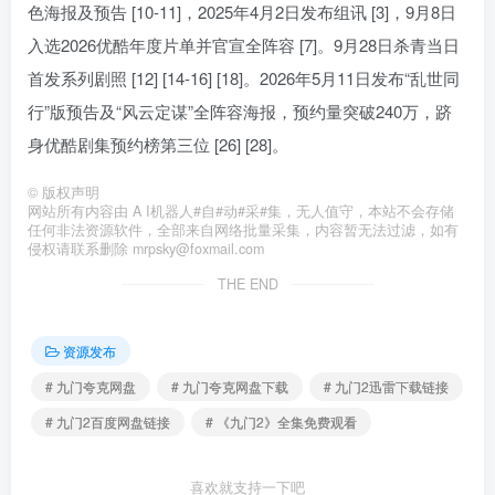
色海报及预告 [10-11]，2025年4月2日发布组讯 [3]，9月8日
入选2026优酷年度片单并官宣全阵容 [7]。9月28日杀青当日
首发系列剧照 [12] [14-16] [18]。2026年5月11日发布“乱世同
行”版预告及“风云定谋”全阵容海报，预约量突破240万，跻
身优酷剧集预约榜第三位 [26] [28]。
©
版权声明
网站所有内容由 A I机器人#自#动#采#集，无人值守，本站不会存储
任何非法资源软件，全部来自网络批量采集，内容暂无法过滤，如有
侵权请联系删除 mrpsky@foxmail.com
THE END
资源发布
# 九门夸克网盘
# 九门夸克网盘下载
# 九门2迅雷下载链接
# 九门2百度网盘链接
# 《九门2》全集免费观看
喜欢就支持一下吧