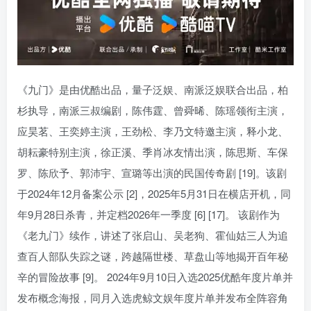
《九门》是由优酷出品，量子泛娱、南派泛娱联合出品，柏
杉执导，南派三叔编剧，陈伟霆、曾舜晞、陈瑶领衔主演，
应昊茗、王奕婷主演，王劲松、李乃文特邀主演，释小龙、
胡耘豪特别主演，徐正溪、季肖冰友情出演，陈思斯、车保
罗、陈欣予、郭沛宇、宣璐等出演的民国传奇剧 [19]。该剧
于2024年12月备案公示 [2]，2025年5月31日在横店开机，同
年9月28日杀青，并定档2026年一季度 [6] [17]。 该剧作为
《老九门》续作，讲述了张启山、吴老狗、霍仙姑三人为追
查百人部队失踪之谜，跨越隔世楼、草盘山等地揭开百年秘
辛的冒险故事 [9]。 2024年9月10日入选2025优酷年度片单并
发布概念海报，同月入选虎鲸文娱年度片单并发布全阵容角