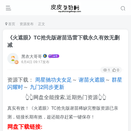
首页
资源发布
正文
《火遮眼》TC抢先版谢苗迅雷下载永久有效无删
减
黑衣大哥哥
6月4日 09:17发布
1
0
资源下载：
周星驰功夫女足
～
谢苗火遮眼
～
群星
闪耀时
～
九门2同步更新
👆👆网盘全能搜索,近期热门资源👆👆
真实有效！《火遮眼》TC抢先版谢苗稀缺完整版资源已亲
测，链接长期有效，趁还能存赶紧一键保存！
网盘下载链接: