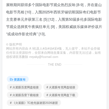
展映期间获得多个国际电影节观众热烈反响 [8-9]，并在釜山
电影节亮相 [10]，入围2025年西班牙锡切斯国际奇幻电影节
主竞赛单元并获第三名 [5] [12]，入围第50届多伦多国际电影
节观众选择奖午夜疯狂单元 [9]，美国权威娱乐媒体评价该片
“或成动作影史经典” [13]。
©
版权声明
网站所有内容由 A I机器人#自#动#采#集，无人值守，本站不会存储
任何非法资源软件，全部来自网络批量采集，内容暂无法过滤，如有
侵权请联系删除 mrpsky@foxmail.com
THE END
资源发布
# 火遮眼百度网盘链接
# 火遮眼夸克网盘链接
# 火遮眼迅雷下载链接
# 火遮眼夸克网盘下载
# 《火遮眼》TC抢先版谢苗2026谢苗