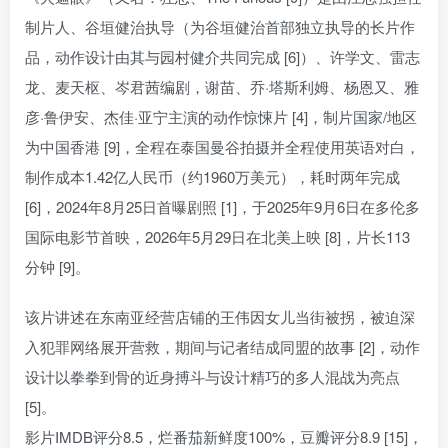
制片人、谷垣健治执导（为谷垣健治首部独立执导的长片作
品，动作设计由其与园村健介共同完成 [6]）、许学文、雷志
龙、麦天枢、岑君茜编剧，谢苗、乔·塔斯利姆、杨恩又、雅
彦·鲁伊安、杰佳·亚宁主演的动作惊悚片 [4]，制片国家/地区
为中国香港 [9]，全程在泰国曼谷拍摄并全程使用英语对白，
制作成本1.42亿人民币（约1960万美元），耗时两年完成
[6]，2024年8月25日首曝剧照 [1]，于2025年9月6日在多伦多
国际电影节首映，2026年5月29日在北美上映 [8]，片长113
分钟 [9]。
该片讲述在东南亚经营店铺的王伟因女儿当街被拐，被迫深
入犯罪网络展开营救，期间与记者结成同盟的故事 [2]，动作
设计以拳拳到骨的近身搏斗与设计精巧的多人混战为亮点
[5]。
影片IMDB评分8.5，烂番茄新鲜度100%，豆瓣评分8.9 [15]，