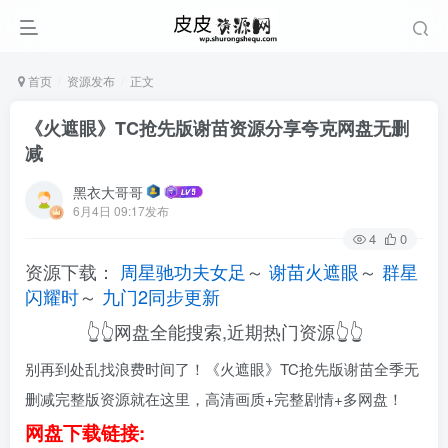
首页
资源发布
正文
《火遮眼》TC抢先版谢苗资源分享夸克网盘无删
减
黑衣大哥哥
6月4日 09:17发布
4
0
资源下载：
周星驰功夫女足
～
谢苗火遮眼
～
群星
闪耀时
～
九门2同步更新
👆👆网盘全能搜索,近期热门资源👆👆
别再到处乱找浪费时间了！《火遮眼》TC抢先版谢苗全季无
删减完整版资源就在这里，高清画质+完整剧情+多网盘！
网盘下载链接: