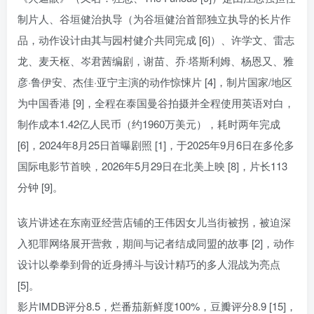
制片人、谷垣健治执导（为谷垣健治首部独立执导的长片作
品，动作设计由其与园村健介共同完成 [6]）、许学文、雷志
龙、麦天枢、岑君茜编剧，谢苗、乔·塔斯利姆、杨恩又、雅
彦·鲁伊安、杰佳·亚宁主演的动作惊悚片 [4]，制片国家/地区
为中国香港 [9]，全程在泰国曼谷拍摄并全程使用英语对白，
制作成本1.42亿人民币（约1960万美元），耗时两年完成
[6]，2024年8月25日首曝剧照 [1]，于2025年9月6日在多伦多
国际电影节首映，2026年5月29日在北美上映 [8]，片长113
分钟 [9]。
该片讲述在东南亚经营店铺的王伟因女儿当街被拐，被迫深
入犯罪网络展开营救，期间与记者结成同盟的故事 [2]，动作
设计以拳拳到骨的近身搏斗与设计精巧的多人混战为亮点
[5]。
影片IMDB评分8.5，烂番茄新鲜度100%，豆瓣评分8.9 [15]，