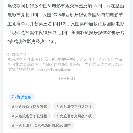
展映期间获得多个国际电影节观众热烈反响 [8-9]，并在釜山
电影节亮相 [10]，入围2025年西班牙锡切斯国际奇幻电影节
主竞赛单元并获第三名 [5] [12]，入围第50届多伦多国际电影
节观众选择奖午夜疯狂单元 [9]，美国权威娱乐媒体评价该片
“或成动作影史经典” [13]。
©
版权声明
网站所有内容由 A I机器人#自#动#采#集，无人值守，本站不会存储
任何非法资源软件，全部来自网络批量采集，内容暂无法过滤，如有
侵权请联系删除 mrpsky@foxmail.com
THE END
资源发布
# 火遮眼百度网盘链接
# 火遮眼夸克网盘链接
# 火遮眼迅雷下载链接
# 火遮眼夸克网盘下载
# 《火遮眼》TC抢先版谢苗2026谢苗