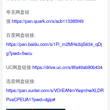
夸克网盘链
接:
https://pan.quark.cn/s/acb113385f49
百度网盘链接:
https://pan.baidu.com/s/1Fl_m2MHs3qS634_qDj
g?pwd=5wcu
UC网盘链接:
https://drive.uc.cn/s/8fa49ab90b434
迅雷网盘链接:
https://pan.xunlei.com/s/VOrEANmYaqmhwXLDR
PvaCPEUA1?pwd=dgip#