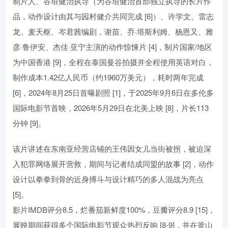
制片人、谷垣健治执导（为谷垣健治首部独立执导的长片作
品，动作设计由其与园村健介共同完成 [6]）、许学文、雷志
龙、麦天枢、岑君茜编剧，谢苗、乔·塔斯利姆、杨恩又、雅
彦·鲁伊安、杰佳·亚宁主演的动作惊悚片 [4]，制片国家/地区
为中国香港 [9]，全程在泰国曼谷拍摄并全程使用英语对白，
制作成本1.42亿人民币（约1960万美元），耗时两年完成
[6]，2024年8月25日首曝剧照 [1]，于2025年9月6日在多伦多
国际电影节首映，2026年5月29日在北美上映 [8]，片长113
分钟 [9]。
该片讲述在东南亚经营店铺的王伟因女儿当街被拐，被迫深
入犯罪网络展开营救，期间与记者结成同盟的故事 [2]，动作
设计以拳拳到骨的近身搏斗与设计精巧的多人混战为亮点
[5]。
影片IMDB评分8.5，烂番茄新鲜度100%，豆瓣评分8.9 [15]，
展映期间获得多个国际电影节观众热烈反响 [8-9]，并在釜山