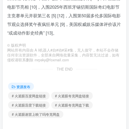
电影节亮相 [10]，入围2025年西班牙锡切斯国际奇幻电影节
主竞赛单元并获第三名 [5] [12]，入围第50届多伦多国际电影
节观众选择奖午夜疯狂单元 [9]，美国权威娱乐媒体评价该片
“或成动作影史经典” [13]。
©
版权声明
网站所有内容由 A I机器人#自#动#采#集，无人值守，本站不会存储
任何非法资源软件，全部来自网络批量采集，内容暂无法过滤，如有
侵权请联系删除 mrpsky@foxmail.com
THE END
资源发布
# 火遮眼百度网盘链接
# 火遮眼夸克网盘链接
# 火遮眼迅雷下载链接
# 火遮眼夸克网盘下载
# 火遮眼谢苗上映了吗夸克网盘