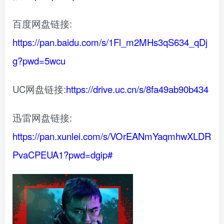
百度网盘链接:
https://pan.baidu.com/s/1Fl_m2MHs3qS634_qDj
g?pwd=5wcu
UC网盘链接:
https://drive.uc.cn/s/8fa49ab90b434
迅雷网盘链接:
https://pan.xunlei.com/s/VOrEANmYaqmhwXLDR
PvaCPEUA1?pwd=dgip#