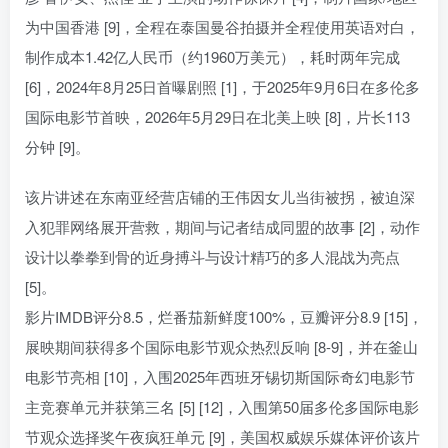
为中国香港 [9]，全程在泰国曼谷拍摄并全程使用英语对白，
制作成本1.42亿人民币（约1960万美元），耗时两年完成
[6]，2024年8月25日首曝剧照 [1]，于2025年9月6日在多伦多
国际电影节首映，2026年5月29日在北美上映 [8]，片长113
分钟 [9]。
该片讲述在东南亚经营店铺的王伟因女儿当街被拐，被迫深
入犯罪网络展开营救，期间与记者结成同盟的故事 [2]，动作
设计以拳拳到骨的近身搏斗与设计精巧的多人混战为亮点
[5]。
影片IMDB评分8.5，烂番茄新鲜度100%，豆瓣评分8.9 [15]，
展映期间获得多个国际电影节观众热烈反响 [8-9]，并在釜山
电影节亮相 [10]，入围2025年西班牙锡切斯国际奇幻电影节
主竞赛单元并获第三名 [5] [12]，入围第50届多伦多国际电影
节观众选择奖午夜疯狂单元 [9]，美国权威娱乐媒体评价该片