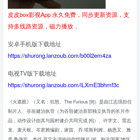
皮皮box影视App 永久免费，同步更新资源，支
持多线路资源，磁力播放，
安卓手机版下载地址
https://shurong.lanzoub.com/b00l2em4za
电视TV版下载地址
https://shurong.lanzoub.com/iLXmE3bhmf3c
《火遮眼》（又名：狂怒、The Furious [9]）是由江志强担任
制片人、谷垣健治执导（为谷垣健治首部独立执导的长片作
品，动作设计由其与园村健介共同完成 [6]）、许学文、雷志
龙、麦天枢、岑君茜编剧，谢苗、乔·塔斯利姆、杨恩又、雅
彦·鲁伊安、杰佳·亚宁主演的动作惊悚片 [4]，制片国家/地区