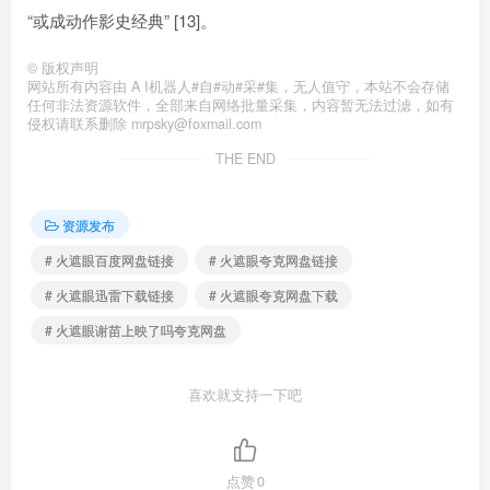
“或成动作影史经典” [13]。
©
版权声明
网站所有内容由 A I机器人#自#动#采#集，无人值守，本站不会存储
任何非法资源软件，全部来自网络批量采集，内容暂无法过滤，如有
侵权请联系删除 mrpsky@foxmail.com
THE END
资源发布
# 火遮眼百度网盘链接
# 火遮眼夸克网盘链接
# 火遮眼迅雷下载链接
# 火遮眼夸克网盘下载
# 火遮眼谢苗上映了吗夸克网盘
喜欢就支持一下吧
点赞
0