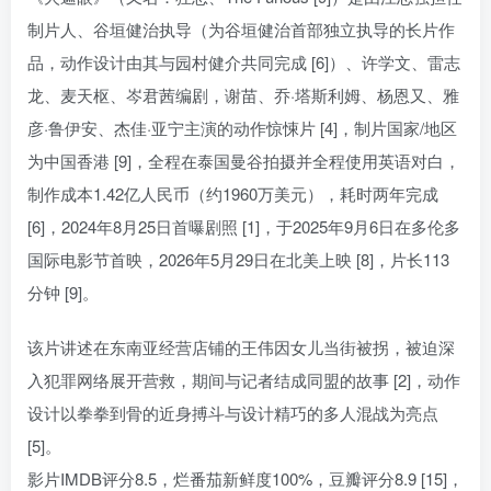
制片人、谷垣健治执导（为谷垣健治首部独立执导的长片作
品，动作设计由其与园村健介共同完成 [6]）、许学文、雷志
龙、麦天枢、岑君茜编剧，谢苗、乔·塔斯利姆、杨恩又、雅
彦·鲁伊安、杰佳·亚宁主演的动作惊悚片 [4]，制片国家/地区
为中国香港 [9]，全程在泰国曼谷拍摄并全程使用英语对白，
制作成本1.42亿人民币（约1960万美元），耗时两年完成
[6]，2024年8月25日首曝剧照 [1]，于2025年9月6日在多伦多
国际电影节首映，2026年5月29日在北美上映 [8]，片长113
分钟 [9]。
该片讲述在东南亚经营店铺的王伟因女儿当街被拐，被迫深
入犯罪网络展开营救，期间与记者结成同盟的故事 [2]，动作
设计以拳拳到骨的近身搏斗与设计精巧的多人混战为亮点
[5]。
影片IMDB评分8.5，烂番茄新鲜度100%，豆瓣评分8.9 [15]，