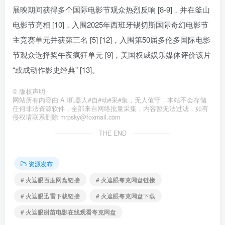
展映期间获得多个国际电影节观众热烈反响 [8-9]，并在釜山
电影节亮相 [10]，入围2025年西班牙锡切斯国际奇幻电影节
主竞赛单元并获第三名 [5] [12]，入围第50届多伦多国际电影
节观众选择奖午夜疯狂单元 [9]，美国权威娱乐媒体评价该片
“或成动作影史经典” [13]。
©
版权声明
网站所有内容由 A I机器人#自#动#采#集，无人值守，本站不会存储
任何非法资源软件，全部来自网络批量采集，内容暂无法过滤，如有
侵权请联系删除 mrpsky@foxmail.com
THE END
资源发布
# 火遮眼百度网盘链接
# 火遮眼夸克网盘链接
# 火遮眼迅雷下载链接
# 火遮眼夸克网盘下载
# 火遮眼谢苗电影在线观看夸克网盘