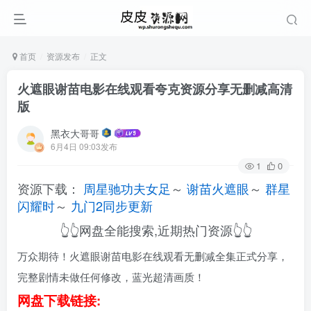
首页
资源发布
正文
火遮眼谢苗电影在线观看夸克资源分享无删减高清
版
黑衣大哥哥
6月4日 09:03发布
1
0
资源下载：
周星驰功夫女足
～
谢苗火遮眼
～
群星
闪耀时
～
九门2同步更新
👆👆网盘全能搜索,近期热门资源👆👆
万众期待！火遮眼谢苗电影在线观看无删减全集正式分享，
完整剧情未做任何修改，蓝光超清画质！
网盘下载链接: