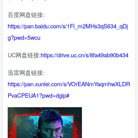
百度网盘链接:
https://pan.baidu.com/s/1Fl_m2MHs3qS634_qDj
g?pwd=5wcu
UC网盘链接:
https://drive.uc.cn/s/8fa49ab90b434
迅雷网盘链接:
https://pan.xunlei.com/s/VOrEANmYaqmhwXLDR
PvaCPEUA1?pwd=dgip#