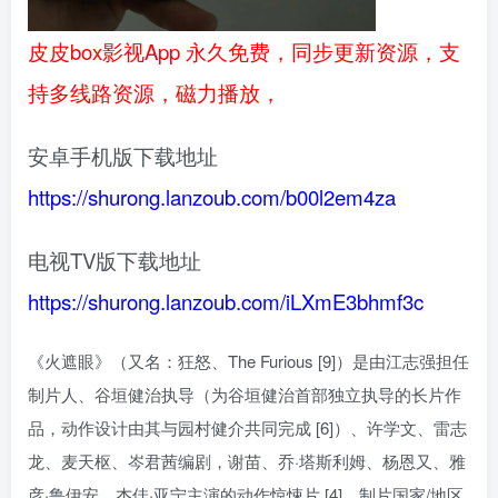
皮皮box影视App 永久免费，同步更新资源，支
持多线路资源，磁力播放，
安卓手机版下载地址
https://shurong.lanzoub.com/b00l2em4za
电视TV版下载地址
https://shurong.lanzoub.com/iLXmE3bhmf3c
《火遮眼》（又名：狂怒、The Furious [9]）是由江志强担任
制片人、谷垣健治执导（为谷垣健治首部独立执导的长片作
品，动作设计由其与园村健介共同完成 [6]）、许学文、雷志
龙、麦天枢、岑君茜编剧，谢苗、乔·塔斯利姆、杨恩又、雅
彦·鲁伊安、杰佳·亚宁主演的动作惊悚片 [4]，制片国家/地区