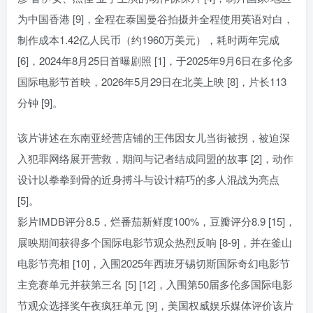
为中国香港 [9]，全程在泰国曼谷拍摄并全程使用英语对白，
制作成本1.42亿人民币（约1960万美元），耗时两年完成
[6]，2024年8月25日首曝剧照 [1]，于2025年9月6日在多伦多
国际电影节首映，2026年5月29日在北美上映 [8]，片长113
分钟 [9]。
该片讲述在东南亚经营店铺的王伟因女儿当街被拐，被迫深
入犯罪网络展开营救，期间与记者结成同盟的故事 [2]，动作
设计以拳拳到骨的近身搏斗与设计精巧的多人混战为亮点
[5]。
影片IMDB评分8.5，烂番茄新鲜度100%，豆瓣评分8.9 [15]，
展映期间获得多个国际电影节观众热烈反响 [8-9]，并在釜山
电影节亮相 [10]，入围2025年西班牙锡切斯国际奇幻电影节
主竞赛单元并获第三名 [5] [12]，入围第50届多伦多国际电影
节观众选择奖午夜疯狂单元 [9]，美国权威娱乐媒体评价该片