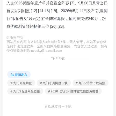
入选2026优酷年度片单并官宣全阵容 [7]。9月28日杀青当日
首发系列剧照 [12] [14-16] [18]。2026年5月11日发布“乱世同
行”版预告及“风云定谋”全阵容海报，预约量突破240万，跻
身优酷剧集预约榜第三位 [26] [28]。
©
版权声明
网站所有内容由 A I机器人#自#动#采#集，无人值守，本站不会存储
任何非法资源软件，全部来自网络批量采集，内容暂无法过滤，如有
侵权请联系删除 mrpsky@foxmail.com
THE END
资源发布
# 九门夸克网盘
# 九门夸克网盘下载
# 九门2迅雷下载链接
# 九门2百度网盘链接
# 2026《九门》陈伟霆电视剧免费看
喜欢就支持一下吧