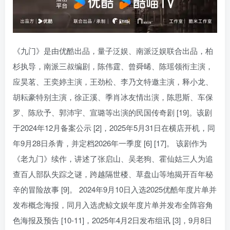
《九门》是由优酷出品，量子泛娱、南派泛娱联合出品，柏
杉执导，南派三叔编剧，陈伟霆、曾舜晞、陈瑶领衔主演，
应昊茗、王奕婷主演，王劲松、李乃文特邀主演，释小龙、
胡耘豪特别主演，徐正溪、季肖冰友情出演，陈思斯、车保
罗、陈欣予、郭沛宇、宣璐等出演的民国传奇剧 [19]。该剧
于2024年12月备案公示 [2]，2025年5月31日在横店开机，同
年9月28日杀青，并定档2026年一季度 [6] [17]。 该剧作为
《老九门》续作，讲述了张启山、吴老狗、霍仙姑三人为追
查百人部队失踪之谜，跨越隔世楼、草盘山等地揭开百年秘
辛的冒险故事 [9]。 2024年9月10日入选2025优酷年度片单并
发布概念海报，同月入选虎鲸文娱年度片单并发布全阵容角
色海报及预告 [10-11]，2025年4月2日发布组讯 [3]，9月8日