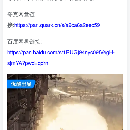
夸克网盘链
接:
https://pan.quark.cn/s/a9ca6a2eec59
百度网盘链接:
https://pan.baidu.com/s/1RUGj94nyc09tVegH-
sjmYA?pwd=qdrn