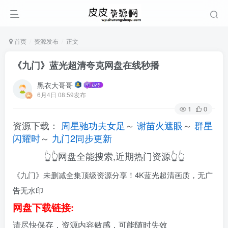
首页
资源发布
正文
《九门》蓝光超清夸克网盘在线秒播
黑衣大哥哥
6月4日 08:59发布
1
0
资源下载：
周星驰功夫女足
～
谢苗火遮眼
～
群星
闪耀时
～
九门2同步更新
👆👆网盘全能搜索,近期热门资源👆👆
《九门》未删减全集顶级资源分享！4K蓝光超清画质，无广
告无水印
网盘下载链接:
请尽快保存，资源内容敏感，可能随时失效