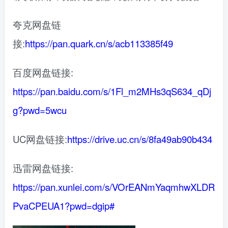
夸克网盘链
接:
https://pan.quark.cn/s/acb113385f49
百度网盘链接:
https://pan.baidu.com/s/1Fl_m2MHs3qS634_qDj
g?pwd=5wcu
UC网盘链接:
https://drive.uc.cn/s/8fa49ab90b434
迅雷网盘链接:
https://pan.xunlei.com/s/VOrEANmYaqmhwXLDR
PvaCPEUA1?pwd=dgip#