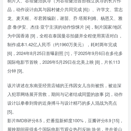
制片人、谷垣健治执导（为谷垣健治首部独立执导的长片作
品，动作设计由其与园村健介共同完成 [6]）、许学文、雷志
龙、麦天枢、岑君茜编剧，谢苗、乔·塔斯利姆、杨恩又、雅
彦·鲁伊安、杰佳·亚宁主演的动作惊悚片 [4]，制片国家/地区
为中国香港 [9]，全程在泰国曼谷拍摄并全程使用英语对白，
制作成本1.42亿人民币（约1960万美元），耗时两年完成
[6]，2024年8月25日首曝剧照 [1]，于2025年9月6日在多伦多
国际电影节首映，2026年5月29日在北美上映 [8]，片长113
分钟 [9]。
该片讲述在东南亚经营店铺的王伟因女儿当街被拐，被迫深
入犯罪网络展开营救，期间与记者结成同盟的故事 [2]，动作
设计以拳拳到骨的近身搏斗与设计精巧的多人混战为亮点
[5]。
影片IMDB评分8.5，烂番茄新鲜度100%，豆瓣评分8.9 [15]，
展映期间获得多个国际电影节观众热烈反响 [8-9]，并在釜山