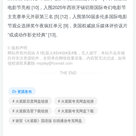
电影节亮相 [10]，入围2025年西班牙锡切斯国际奇幻电影节
主竞赛单元并获第三名 [5] [12]，入围第50届多伦多国际电影
节观众选择奖午夜疯狂单元 [9]，美国权威娱乐媒体评价该片
“或成动作影史经典” [13]。
©
版权声明
网站所有内容由 A I机器人#自#动#采#集，无人值守，本站不会存储
任何非法资源软件，全部来自网络批量采集，内容暂无法过滤，如有
侵权请联系删除 mrpsky@foxmail.com
THE END
资源发布
# 火遮眼百度网盘链接
# 火遮眼夸克网盘链接
# 火遮眼迅雷下载链接
# 火遮眼夸克网盘下载
# 谢苗《火遮眼》国语版 在线播放夸克网盘