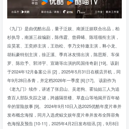
《九门》是由优酷出品，量子泛娱、南派泛娱联合出品，柏
杉执导，南派三叔编剧，陈伟霆、曾舜晞、陈瑶领衔主演，
应昊茗、王奕婷主演，王劲松、李乃文特邀主演，释小龙、
胡耘豪特别主演，徐正溪、季肖冰友情出演，陈思斯、车保
罗、陈欣予、郭沛宇、宣璐等出演的民国传奇剧 [19]。该剧
于2024年12月备案公示 [2]，2025年5月31日在横店开机，同
年9月28日杀青，并定档2026年一季度 [6] [17]。 该剧作为
《老九门》续作，讲述了张启山、吴老狗、霍仙姑三人为追
查百人部队失踪之谜，跨越隔世楼、草盘山等地揭开百年秘
辛的冒险故事 [9]。 2024年9月10日入选2025优酷年度片单并
发布概念海报，同月入选虎鲸文娱年度片单并发布全阵容角
色海报及预告 [10-11]，2025年4月2日发布组讯 [3]，9月8日