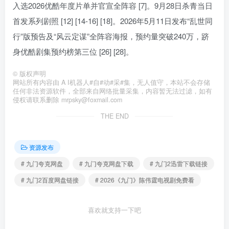
入选2026优酷年度片单并官宣全阵容 [7]。9月28日杀青当日
首发系列剧照 [12] [14-16] [18]。2026年5月11日发布“乱世同
行”版预告及“风云定谋”全阵容海报，预约量突破240万，跻
身优酷剧集预约榜第三位 [26] [28]。
©
版权声明
网站所有内容由 A I机器人#自#动#采#集，无人值守，本站不会存储
任何非法资源软件，全部来自网络批量采集，内容暂无法过滤，如有
侵权请联系删除 mrpsky@foxmail.com
THE END
资源发布
# 九门夸克网盘
# 九门夸克网盘下载
# 九门2迅雷下载链接
# 九门2百度网盘链接
# 2026《九门》陈伟霆电视剧免费看
喜欢就支持一下吧