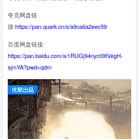
夸克网盘链
接:
https://pan.quark.cn/s/a9ca6a2eec59
百度网盘链接:
https://pan.baidu.com/s/1RUGj94nyc09tVegH-
sjmYA?pwd=qdrn