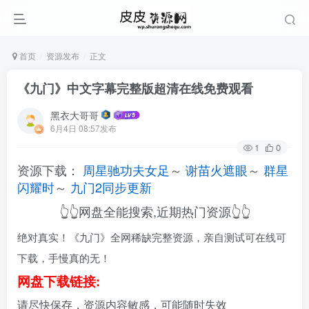
首页
资源发布
正文
《九门》中文字幕完整版超清在线免费观看
黑衣大哥哥
6月4日 08:57发布
1
0
资源下载：
周星驰功夫女足
～
谢苗火遮眼
～
群星
闪耀时
～
九门2同步更新
👆👆网盘全能搜索,近期热门资源👆👆
绝对真实！《九门》全网稀缺完整资源，亲自测试可在线可
下载，手慢真的无！
网盘下载链接:
请尽快保存，资源内容敏感，可能随时失效