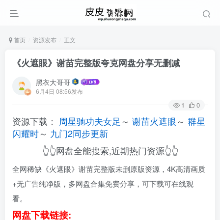
首页
资源发布
正文
《火遮眼》谢苗完整版夸克网盘分享无删减
黑衣大哥哥
6月4日 08:56发布
1
0
资源下载：
周星驰功夫女足
～
谢苗火遮眼
～
群星
闪耀时
～
九门2同步更新
👆👆网盘全能搜索,近期热门资源👆👆
全网稀缺《火遮眼》谢苗完整版未删原版资源，4K高清画质
+无广告纯净版，多网盘合集免费分享，可下载可在线观
看。
网盘下载链接: