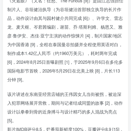
《火遮眼》（又名：狂怒、The Furious [9]）是由江志强担任
制片人、谷垣健治执导（为谷垣健治首部独立执导的长片作
品，动作设计由其与园村健介共同完成 [6]）、许学文、雷志
龙、麦天枢、岑君茜编剧，谢苗、乔·塔斯利姆、杨恩又、雅
彦·鲁伊安、杰佳·亚宁主演的动作惊悚片 [4]，制片国家/地区
为中国香港 [9]，全程在泰国曼谷拍摄并全程使用英语对白，
制作成本1.42亿人民币（约1960万美元），耗时两年完成
[6]，2024年8月25日首曝剧照 [1]，于2025年9月6日在多伦多
国际电影节首映，2026年5月29日在北美上映 [8]，片长113
分钟 [9]。
该片讲述在东南亚经营店铺的王伟因女儿当街被拐，被迫深
入犯罪网络展开营救，期间与记者结成同盟的故事 [2]，动作
设计以拳拳到骨的近身搏斗与设计精巧的多人混战为亮点
[5]。
影片IMDB评分8.5，烂番茄新鲜度100%，豆瓣评分8.9 [15]，