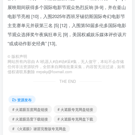
展映期间获得多个国际电影节观众热烈反响 [8-9]，并在釜山
电影节亮相 [10]，入围2025年西班牙锡切斯国际奇幻电影节
主竞赛单元并获第三名 [5] [12]，入围第50届多伦多国际电影
节观众选择奖午夜疯狂单元 [9]，美国权威娱乐媒体评价该片
“或成动作影史经典” [13]。
©
版权声明
网站所有内容由 A I机器人#自#动#采#集，无人值守，本站不会存储
任何非法资源软件，全部来自网络批量采集，内容暂无法过滤，如有
侵权请联系删除 mrpsky@foxmail.com
THE END
资源发布
# 火遮眼百度网盘链接
# 火遮眼夸克网盘链接
# 火遮眼迅雷下载链接
# 火遮眼夸克网盘下载
# 《火遮眼》谢苗完整版夸克网盘