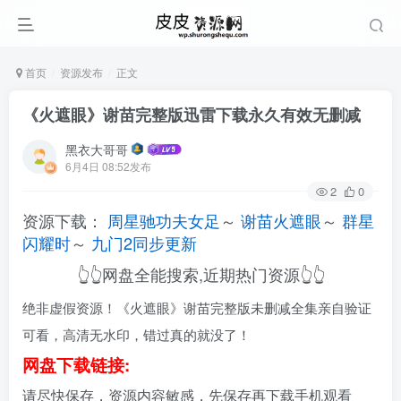
首页
资源发布
正文
《火遮眼》谢苗完整版迅雷下载永久有效无删减
黑衣大哥哥
6月4日 08:52发布
2
0
资源下载：
周星驰功夫女足
～
谢苗火遮眼
～
群星
闪耀时
～
九门2同步更新
👆👆网盘全能搜索,近期热门资源👆👆
绝非虚假资源！《火遮眼》谢苗完整版未删减全集亲自验证
可看，高清无水印，错过真的就没了！
网盘下载链接:
请尽快保存，资源内容敏感，先保存再下载手机观看