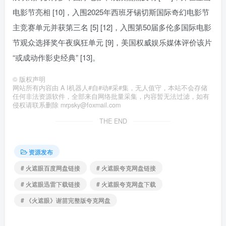
电影节亮相 [10]，入围2025年西班牙锡切斯国际奇幻电影节
主竞赛单元并获第三名 [5] [12]，入围第50届多伦多国际电影
节观众选择奖午夜疯狂单元 [9]，美国权威娱乐媒体评价该片
“或成动作影史经典” [13]。
©
版权声明
网站所有内容由 A I机器人#自#动#采#集，无人值守，本站不会存储
任何非法资源软件，全部来自网络批量采集，内容暂无法过滤，如有
侵权请联系删除 mrpsky@foxmail.com
THE END
资源发布
# 火遮眼百度网盘链接
# 火遮眼夸克网盘链接
# 火遮眼迅雷下载链接
# 火遮眼夸克网盘下载
# 《火遮眼》谢苗完整版夸克网盘