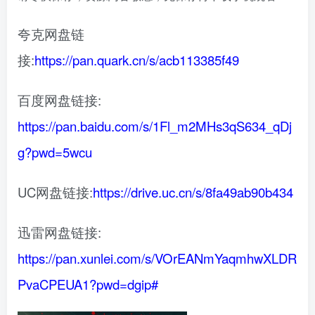
夸克网盘链
接:
https://pan.quark.cn/s/acb113385f49
百度网盘链接:
https://pan.baidu.com/s/1Fl_m2MHs3qS634_qDj
g?pwd=5wcu
UC网盘链接:
https://drive.uc.cn/s/8fa49ab90b434
迅雷网盘链接:
https://pan.xunlei.com/s/VOrEANmYaqmhwXLDR
PvaCPEUA1?pwd=dgip#