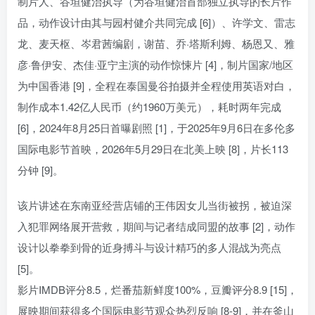
制片人、谷垣健治执导（为谷垣健治首部独立执导的长片作
品，动作设计由其与园村健介共同完成 [6]）、许学文、雷志
龙、麦天枢、岑君茜编剧，谢苗、乔·塔斯利姆、杨恩又、雅
彦·鲁伊安、杰佳·亚宁主演的动作惊悚片 [4]，制片国家/地区
为中国香港 [9]，全程在泰国曼谷拍摄并全程使用英语对白，
制作成本1.42亿人民币（约1960万美元），耗时两年完成
[6]，2024年8月25日首曝剧照 [1]，于2025年9月6日在多伦多
国际电影节首映，2026年5月29日在北美上映 [8]，片长113
分钟 [9]。
该片讲述在东南亚经营店铺的王伟因女儿当街被拐，被迫深
入犯罪网络展开营救，期间与记者结成同盟的故事 [2]，动作
设计以拳拳到骨的近身搏斗与设计精巧的多人混战为亮点
[5]。
影片IMDB评分8.5，烂番茄新鲜度100%，豆瓣评分8.9 [15]，
展映期间获得多个国际电影节观众热烈反响 [8-9]，并在釜山