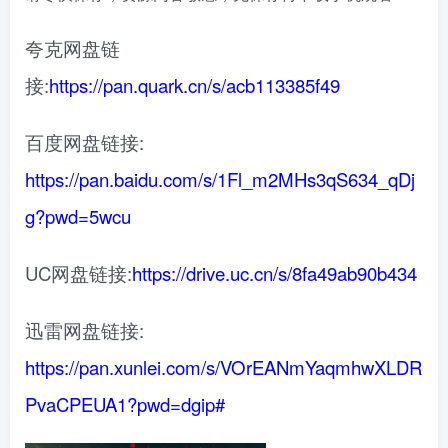
夸克网盘链
接:
https://pan.quark.cn/s/acb113385f49
百度网盘链接:
https://pan.baidu.com/s/1Fl_m2MHs3qS634_qDj
g?pwd=5wcu
UC网盘链接:
https://drive.uc.cn/s/8fa49ab90b434
迅雷网盘链接:
https://pan.xunlei.com/s/VOrEANmYaqmhwXLDR
PvaCPEUA1?pwd=dgip#