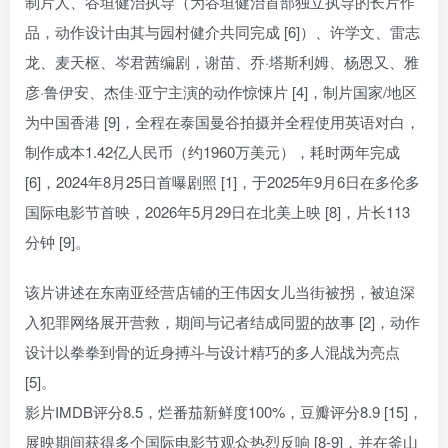
制片人、谷垣健治执导（为谷垣健治首部独立执导的长片作
品，动作设计由其与园村健介共同完成 [6]）、许学文、雷志
龙、麦天枢、岑君茜编剧，谢苗、乔·塔斯利姆、杨恩又、雅
彦·鲁伊安、杰佳·亚宁主演的动作惊悚片 [4]，制片国家/地区
为中国香港 [9]，全程在泰国曼谷拍摄并全程使用英语对白，
制作成本1.42亿人民币（约1960万美元），耗时两年完成
[6]，2024年8月25日首曝剧照 [1]，于2025年9月6日在多伦多
国际电影节首映，2026年5月29日在北美上映 [8]，片长113
分钟 [9]。
该片讲述在东南亚经营店铺的王伟因女儿当街被拐，被迫深
入犯罪网络展开营救，期间与记者结成同盟的故事 [2]，动作
设计以拳拳到骨的近身搏斗与设计精巧的多人混战为亮点
[5]。
影片IMDB评分8.5，烂番茄新鲜度100%，豆瓣评分8.9 [15]，
展映期间获得多个国际电影节观众热烈反响 [8-9]，并在釜山