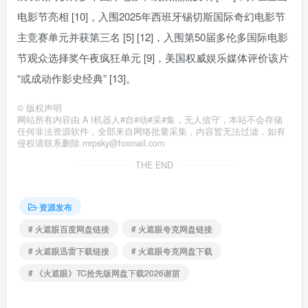
电影节亮相 [10]，入围2025年西班牙锡切斯国际奇幻电影节
主竞赛单元并获第三名 [5] [12]，入围第50届多伦多国际电影
节观众选择奖午夜疯狂单元 [9]，美国权威娱乐媒体评价该片
“或成动作影史经典” [13]。
©
版权声明
网站所有内容由 A I机器人#自#动#采#集，无人值守，本站不会存储
任何非法资源软件，全部来自网络批量采集，内容暂无法过滤，如有
侵权请联系删除 mrpsky@foxmail.com
THE END
资源发布
# 火遮眼百度网盘链接
# 火遮眼夸克网盘链接
# 火遮眼迅雷下载链接
# 火遮眼夸克网盘下载
# 《火遮眼》TC抢先版网盘下载2026谢苗