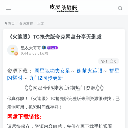
首页
资源发布
正文
《火遮眼》TC抢先版夸克网盘分享无删减
黑衣大哥哥
6月4日 08:51发布
1
0
资源下载：
周星驰功夫女足
～
谢苗火遮眼
～
群星
闪耀时
～
九门2同步更新
👆👆网盘全能搜索,近期热门资源👆👆
保真稀缺！《火遮眼》TC抢先版完整版未删资源很难找，已
亲测可用，抓紧时间保存好！
网盘下载链接:
请尽快保存，资源内容敏感，先保存再下载手机观看