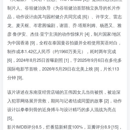
制片人、谷垣健治执导（为谷垣健治首部独立执导的长片作
品，动作设计由其与园村健介共同完成 [6]）、许学文、雷志
龙、麦天枢、岑君茜编剧，谢苗、乔·塔斯利姆、杨恩又、雅
彦·鲁伊安、杰佳·亚宁主演的动作惊悚片 [4]，制片国家/地区
为中国香港 [9]，全程在泰国曼谷拍摄并全程使用英语对白，
制作成本1.42亿人民币（约1960万美元），耗时两年完成
[6]，2024年8月25日首曝剧照 [1]，于2025年9月6日在多伦多
国际电影节首映，2026年5月29日在北美上映 [8]，片长113
分钟 [9]。
该片讲述在东南亚经营店铺的王伟因女儿当街被拐，被迫深
入犯罪网络展开营救，期间与记者结成同盟的故事 [2]，动作
设计以拳拳到骨的近身搏斗与设计精巧的多人混战为亮点
[5]。
影片IMDB评分8.5，烂番茄新鲜度100%，豆瓣评分8.9 [15]，