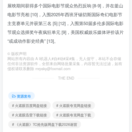
展映期间获得多个国际电影节观众热烈反响 [8-9]，并在釜山
电影节亮相 [10]，入围2025年西班牙锡切斯国际奇幻电影节
主竞赛单元并获第三名 [5] [12]，入围第50届多伦多国际电影
节观众选择奖午夜疯狂单元 [9]，美国权威娱乐媒体评价该片
“或成动作影史经典” [13]。
©
版权声明
网站所有内容由 A I机器人#自#动#采#集，无人值守，本站不会存储
任何非法资源软件，全部来自网络批量采集，内容暂无法过滤，如有
侵权请联系删除 mrpsky@foxmail.com
THE END
资源发布
# 火遮眼百度网盘链接
# 火遮眼夸克网盘链接
# 火遮眼迅雷下载链接
# 火遮眼夸克网盘下载
# 《火遮眼》TC抢先版网盘下载2026谢苗