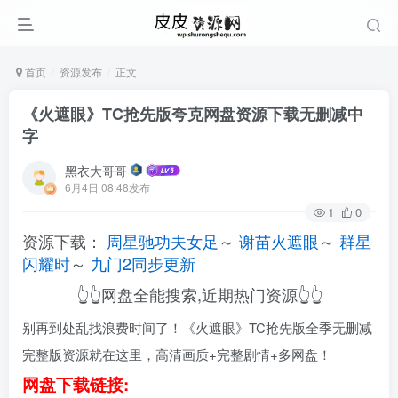
首页
资源发布
正文
《火遮眼》TC抢先版夸克网盘资源下载无删减中
字
黑衣大哥哥
6月4日 08:48发布
1
0
资源下载：
周星驰功夫女足
～
谢苗火遮眼
～
群星
闪耀时
～
九门2同步更新
👆👆网盘全能搜索,近期热门资源👆👆
别再到处乱找浪费时间了！《火遮眼》TC抢先版全季无删减
完整版资源就在这里，高清画质+完整剧情+多网盘！
网盘下载链接: