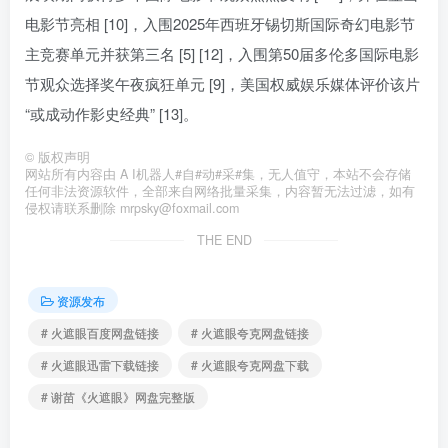
电影节亮相 [10]，入围2025年西班牙锡切斯国际奇幻电影节
主竞赛单元并获第三名 [5] [12]，入围第50届多伦多国际电影
节观众选择奖午夜疯狂单元 [9]，美国权威娱乐媒体评价该片
“或成动作影史经典” [13]。
©
版权声明
网站所有内容由 A I机器人#自#动#采#集，无人值守，本站不会存储
任何非法资源软件，全部来自网络批量采集，内容暂无法过滤，如有
侵权请联系删除 mrpsky@foxmail.com
THE END
资源发布
# 火遮眼百度网盘链接
# 火遮眼夸克网盘链接
# 火遮眼迅雷下载链接
# 火遮眼夸克网盘下载
# 谢苗《火遮眼》网盘完整版