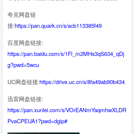
夸克网盘链
接:
https://pan.quark.cn/s/acb113385f49
百度网盘链接:
https://pan.baidu.com/s/1Fl_m2MHs3qS634_qDj
g?pwd=5wcu
UC网盘链接:
https://drive.uc.cn/s/8fa49ab90b434
迅雷网盘链接:
https://pan.xunlei.com/s/VOrEANmYaqmhwXLDR
PvaCPEUA1?pwd=dgip#