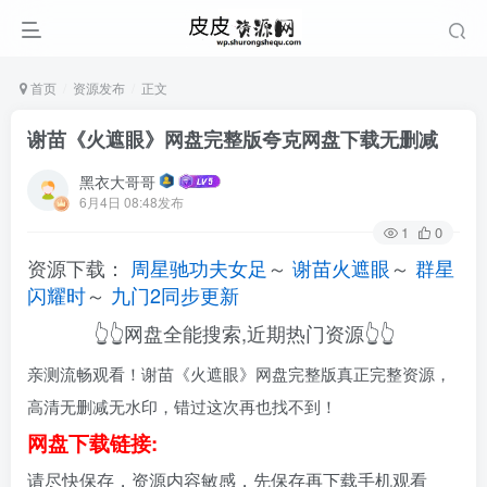
首页
资源发布
正文
谢苗《火遮眼》网盘完整版夸克网盘下载无删减
黑衣大哥哥
6月4日 08:48发布
1
0
资源下载：
周星驰功夫女足
～
谢苗火遮眼
～
群星
闪耀时
～
九门2同步更新
👆👆网盘全能搜索,近期热门资源👆👆
亲测流畅观看！谢苗《火遮眼》网盘完整版真正完整资源，
高清无删减无水印，错过这次再也找不到！
网盘下载链接:
请尽快保存，资源内容敏感，先保存再下载手机观看