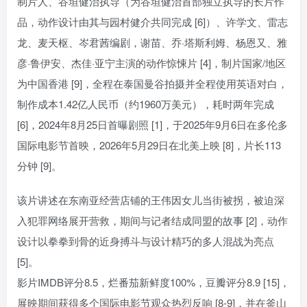
制片人、谷垣健治执导（为谷垣健治首部独立执导的长片作
品，动作设计由其与园村健介共同完成 [6]）、许学文、雷志
龙、麦天枢、岑君茜编剧，谢苗、乔·塔斯利姆、杨恩又、雅
彦·鲁伊安、杰佳·亚宁主演的动作惊悚片 [4]，制片国家/地区
为中国香港 [9]，全程在泰国曼谷拍摄并全程使用英语对白，
制作成本1.42亿人民币（约1960万美元），耗时两年完成
[6]，2024年8月25日首曝剧照 [1]，于2025年9月6日在多伦多
国际电影节首映，2026年5月29日在北美上映 [8]，片长113
分钟 [9]。
该片讲述在东南亚经营店铺的王伟因女儿当街被拐，被迫深
入犯罪网络展开营救，期间与记者结成同盟的故事 [2]，动作
设计以拳拳到骨的近身搏斗与设计精巧的多人混战为亮点
[5]。
影片IMDB评分8.5，烂番茄新鲜度100%，豆瓣评分8.9 [15]，
展映期间获得多个国际电影节观众热烈反响 [8-9]，并在釜山