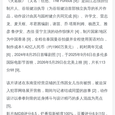
《火遮眼》（又名：狂怒、The Furious [9]）是由江志强担任
制片人、谷垣健治执导（为谷垣健治首部独立执导的长片作
品，动作设计由其与园村健介共同完成 [6]）、许学文、雷志
龙、麦天枢、岑君茜编剧，谢苗、乔·塔斯利姆、杨恩又、雅
彦·鲁伊安、杰佳·亚宁主演的动作惊悚片 [4]，制片国家/地区
为中国香港 [9]，全程在泰国曼谷拍摄并全程使用英语对白，
制作成本1.42亿人民币（约1960万美元），耗时两年完成
[6]，2024年8月25日首曝剧照 [1]，于2025年9月6日在多伦多
国际电影节首映，2026年5月29日在北美上映 [8]，片长113
分钟 [9]。
该片讲述在东南亚经营店铺的王伟因女儿当街被拐，被迫深
入犯罪网络展开营救，期间与记者结成同盟的故事 [2]，动作
设计以拳拳到骨的近身搏斗与设计精巧的多人混战为亮点
[5]。
影片IMDB评分8.5，烂番茄新鲜度100%，豆瓣评分8.9 [15]，