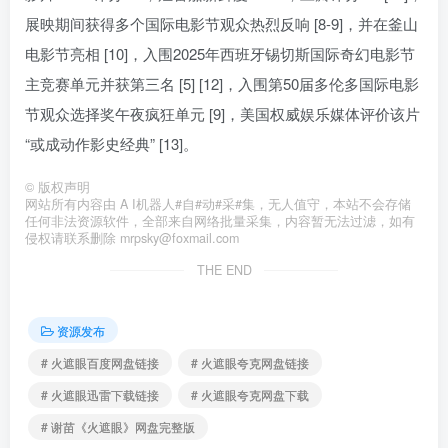
展映期间获得多个国际电影节观众热烈反响 [8-9]，并在釜山
电影节亮相 [10]，入围2025年西班牙锡切斯国际奇幻电影节
主竞赛单元并获第三名 [5] [12]，入围第50届多伦多国际电影
节观众选择奖午夜疯狂单元 [9]，美国权威娱乐媒体评价该片
“或成动作影史经典” [13]。
©
版权声明
网站所有内容由 A I机器人#自#动#采#集，无人值守，本站不会存储
任何非法资源软件，全部来自网络批量采集，内容暂无法过滤，如有
侵权请联系删除 mrpsky@foxmail.com
THE END
资源发布
# 火遮眼百度网盘链接
# 火遮眼夸克网盘链接
# 火遮眼迅雷下载链接
# 火遮眼夸克网盘下载
# 谢苗《火遮眼》网盘完整版