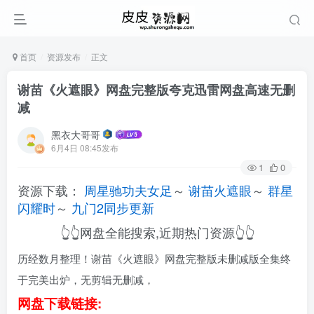
首页
资源发布
正文
谢苗《火遮眼》网盘完整版夸克迅雷网盘高速无删
减
黑衣大哥哥
6月4日 08:45发布
1
0
资源下载：
周星驰功夫女足
～
谢苗火遮眼
～
群星
闪耀时
～
九门2同步更新
👆👆网盘全能搜索,近期热门资源👆👆
历经数月整理！谢苗《火遮眼》网盘完整版未删减版全集终
于完美出炉，无剪辑无删减，
网盘下载链接: