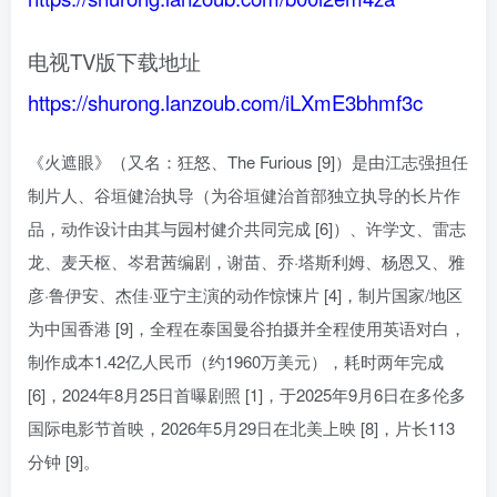
电视TV版下载地址
https://shurong.lanzoub.com/iLXmE3bhmf3c
《火遮眼》（又名：狂怒、The Furious [9]）是由江志强担任
制片人、谷垣健治执导（为谷垣健治首部独立执导的长片作
品，动作设计由其与园村健介共同完成 [6]）、许学文、雷志
龙、麦天枢、岑君茜编剧，谢苗、乔·塔斯利姆、杨恩又、雅
彦·鲁伊安、杰佳·亚宁主演的动作惊悚片 [4]，制片国家/地区
为中国香港 [9]，全程在泰国曼谷拍摄并全程使用英语对白，
制作成本1.42亿人民币（约1960万美元），耗时两年完成
[6]，2024年8月25日首曝剧照 [1]，于2025年9月6日在多伦多
国际电影节首映，2026年5月29日在北美上映 [8]，片长113
分钟 [9]。