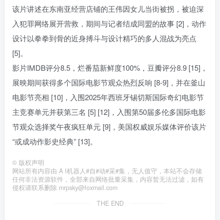
该片讲述在东南亚经营店铺的王伟因女儿当街被拐，被迫深
入犯罪网络展开营救，期间与记者结成同盟的故事 [2]，动作
设计以拳拳到骨的近身搏斗与设计精巧的多人混战为亮点
[5]。
影片IMDB评分8.5，烂番茄新鲜度100%，豆瓣评分8.9 [15]，
展映期间获得多个国际电影节观众热烈反响 [8-9]，并在釜山
电影节亮相 [10]，入围2025年西班牙锡切斯国际奇幻电影节
主竞赛单元并获第三名 [5] [12]，入围第50届多伦多国际电影
节观众选择奖午夜疯狂单元 [9]，美国权威娱乐媒体评价该片
“或成动作影史经典” [13]。
©
版权声明
网站所有内容由 A I机器人#自#动#采#集，无人值守，本站不会存储
任何非法资源软件，全部来自网络批量采集，内容暂无法过滤，如有
侵权请联系删除 mrpsky@foxmail.com
THE END