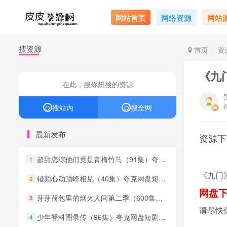
网站首页
网络资源
网站
搜资源
最新发布
首页
资
《九
超甜恋综他们竟是青梅竹马（91集）夸克网盘短剧下载
1
错频心动顶峰相见（40集）夸克网盘短剧下载
2
搜站内
搜全网
Q
Q
芽芽荷包里的烟火人间第二季（600集全）夸克网盘短剧下载
3
少年登科图录传（96集）夸克网盘短剧下载
4
最新发布
资源
少年登科图录传第二季（80集）夸克网盘短剧下载
5
超甜恋综他们竟是青梅竹马（91集）夸克网盘短剧下载
1
皇妃来自地府第一季（120集）夸克网盘短剧下载
6
《九门
错频心动顶峰相见（40集）夸克网盘短剧下载
2
我的老婆才不是什么恶毒女配（58集）夸克网盘短剧下载
网盘下
7
芽芽荷包里的烟火人间第二季（600集全）夸克网盘短剧下载
3
请尽快
万人迷女配我的内心戏藏不住了（144集）夸克网盘短剧下载
8
少年登科图录传（96集）夸克网盘短剧下载
4