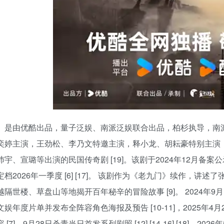
》是由优酷出品，量子泛娱、南派泛娱联合出品，柏杉执导，南
奕婷主演，王劲松、李乃文特邀主演，释小龙、胡耘豪特别主演
宇、宣璐等出演的民国传奇剧 [19]。该剧于2024年12月备案公示
定档2026年一季度 [6] [17]。 该剧作为《老九门》续作，
越隔世楼、草盘山等地揭开百年秘辛的冒险故事 [9]。 2024年9
娱年度片单并发布全阵容角色海报及预告 [10-11]，2025年4月
 [7]。9月28日杀青当日首发系列剧照 [12] [14-16] [18]。