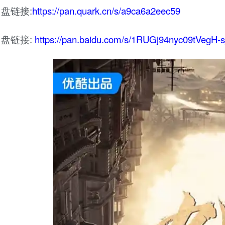
盘链接:
https://pan.quark.cn/s/a9ca6a2eec59
盘链接:
https://pan.baidu.com/s/1RUGj94nyc09tVegH
351)