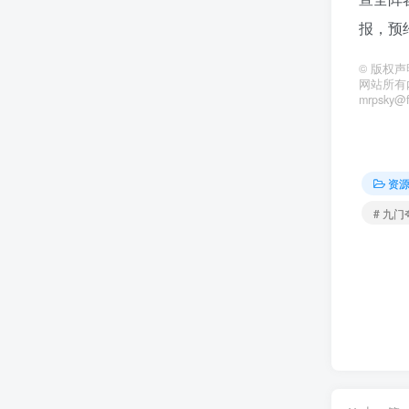
报，预约
©
版权声
网站所有
mrpsky@f
资
# 九