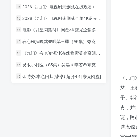
2026《九门》电视剧无删减在线观看+网盘双资源
9
2026《九门》电视剧未删减全集4K蓝光高清速存
10
电影《群星闪耀时》网盘4K蓝光全集多网盘免费分享
11
春心难捱晚棠未眠第三季（55集）夸克网盘短剧下载
12
《九门》夸克资源4K在线搜索蓝光高清网盘永久有效
13
灵眼小村医（85集）吴昊＆李若希夸克网盘短剧下载
14
金特务:本色回归(臻彩) 超分4K [夸克网盘]
15
《九门
茗、王
予、郭沛
青，并
谜，跨
选虎鲸文
宣全阵容