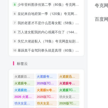
失忆大佬超黏人（78集）夸克网盘短剧下载
9
夸克网
少年登科图录传第二季（80集）夸克网盘短剧下载
5
暴躁真千金驾到拳头就是真理（60集）夸克网盘短剧下载
10
皇妃来自地府第一季（120集）夸克网盘短剧下载
6
百度网
我的老婆才不是什么恶毒女配（58集）夸克网盘短剧下载
7
万人迷女配我的内心戏藏不住了（144集）夸克网盘短剧下载
8
失忆大佬超黏人（78集）夸克网盘短剧下载
9
暴躁真千金驾到拳头就是真理（60集）夸克网盘短剧下载
10
标签云
火遮眼百度网盘链接
火遮眼夸克网盘链接
火遮眼迅雷下载链接
(38546)
(38360)
(38360)
火遮眼夸克网盘下载
2026版TC抢先看火遮眼网盘资源
火遮眼夸克资源下载
(38358)
(36614)
(36513)
火遮眼抢先版分享
火遮眼tc夸克网盘
火遮眼TC版分享
(26868)
(26782)
(26782)
2026 火遮眼夸克网盘高清全集夸克网盘
2026版TC抢先看火遮眼迅雷下载
功夫女足夸克网盘下载
(9915)
(9876)
(8683)
功夫女足迅雷下载链接
功夫女足百度网盘链接
2026版TC抢先看火遮眼资源下载
(8683)
(8683)
(7