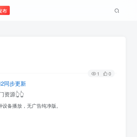
发布
1
0
门2同步更新
资源👆👆
多种设备播放，无广告纯净版。