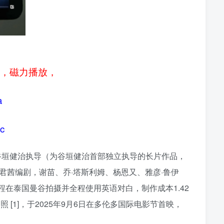
源，磁力播放，
a
3c
片人、谷垣健治执导（为谷垣健治首部独立执导的长片作品，
岑君茜编剧，谢苗、乔·塔斯利姆、杨恩又、雅彦·鲁伊
，全程在泰国曼谷拍摄并全程使用英语对白，制作成本1.42
剧照 [1]，于2025年9月6日在多伦多国际电影节首映，