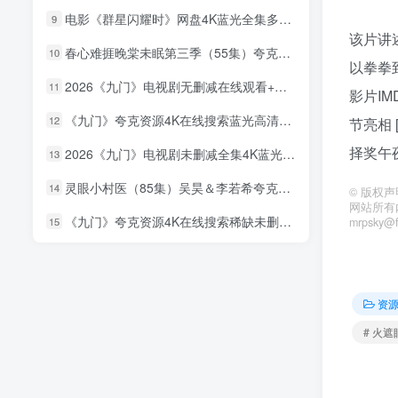
电影《群星闪耀时》网盘4K蓝光全集多网盘免费分享
9
该片讲
春心难捱晚棠未眠第三季（55集）夸克网盘短剧下载
10
以拳拳
2026《九门》电视剧无删减在线观看+网盘双资源
11
影片IM
《九门》夸克资源4K在线搜索蓝光高清网盘永久有效
12
节亮相 
择奖午夜
2026《九门》电视剧未删减全集4K蓝光高清速存
13
灵眼小村医（85集）吴昊＆李若希夸克网盘短剧下载
14
©
版权声
网站所有
《九门》夸克资源4K在线搜索稀缺未删减三网盘同步更新
mrpsky@f
15
资
# 火