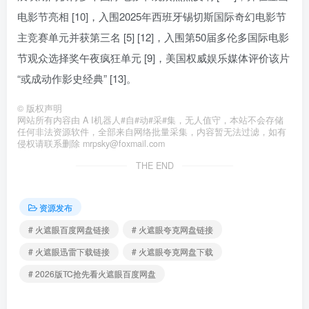
电影节亮相 [10]，入围2025年西班牙锡切斯国际奇幻电影节
主竞赛单元并获第三名 [5] [12]，入围第50届多伦多国际电影
节观众选择奖午夜疯狂单元 [9]，美国权威娱乐媒体评价该片
“或成动作影史经典” [13]。
©
版权声明
网站所有内容由 A I机器人#自#动#采#集，无人值守，本站不会存储
任何非法资源软件，全部来自网络批量采集，内容暂无法过滤，如有
侵权请联系删除 mrpsky@foxmail.com
THE END
资源发布
# 火遮眼百度网盘链接
# 火遮眼夸克网盘链接
# 火遮眼迅雷下载链接
# 火遮眼夸克网盘下载
# 2026版TC抢先看火遮眼百度网盘