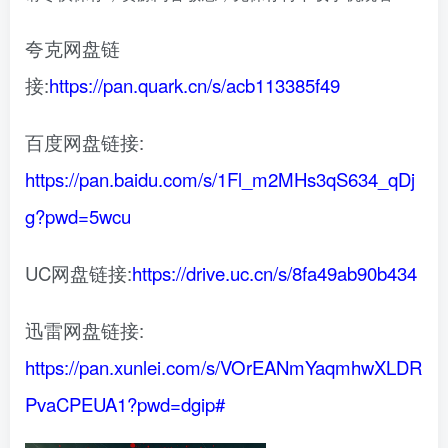
夸克网盘链
接:
https://pan.quark.cn/s/acb113385f49
百度网盘链接:
https://pan.baidu.com/s/1Fl_m2MHs3qS634_qDj
g?pwd=5wcu
UC网盘链接:
https://drive.uc.cn/s/8fa49ab90b434
迅雷网盘链接:
https://pan.xunlei.com/s/VOrEANmYaqmhwXLDR
PvaCPEUA1?pwd=dgip#