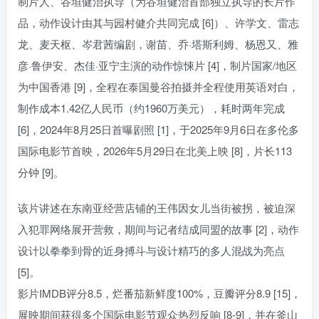
制片人、谷垣健治执导（为谷垣健治首部独立执导的长片作
品，动作设计由其与园村健介共同完成 [6]）、许学文、雷志
龙、麦天枢、岑君茜编剧，谢苗、乔·塔斯利姆、杨恩又、雅
彦·鲁伊安、杰佳·亚宁主演的动作惊悚片 [4]，制片国家/地区
为中国香港 [9]，全程在泰国曼谷拍摄并全程使用英语对白，
制作成本1.42亿人民币（约1960万美元），耗时两年完成
[6]，2024年8月25日首曝剧照 [1]，于2025年9月6日在多伦多
国际电影节首映，2026年5月29日在北美上映 [8]，片长113
分钟 [9]。
该片讲述在东南亚经营店铺的王伟因女儿当街被拐，被迫深
入犯罪网络展开营救，期间与记者结成同盟的故事 [2]，动作
设计以拳拳到骨的近身搏斗与设计精巧的多人混战为亮点
[5]。
影片IMDB评分8.5，烂番茄新鲜度100%，豆瓣评分8.9 [15]，
展映期间获得多个国际电影节观众热烈反响 [8-9]，并在釜山