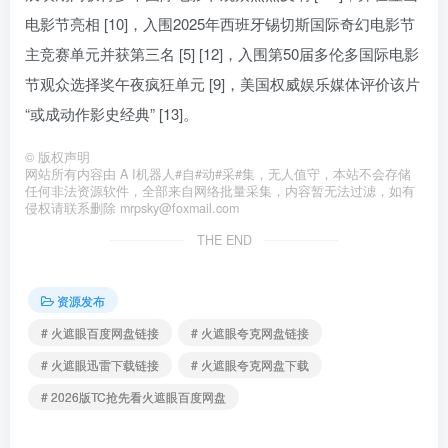
电影节亮相 [10]，入围2025年西班牙锡切斯国际奇幻电影节
主竞赛单元并获第三名 [5] [12]，入围第50届多伦多国际电影
节观众选择奖午夜疯狂单元 [9]，美国权威娱乐媒体评价该片
“或成动作影史经典” [13]。
©
版权声明
网站所有内容由 A I机器人#自#动#采#集，无人值守，本站不会存储
任何非法资源软件，全部来自网络批量采集，内容暂无法过滤，如有
侵权请联系删除 mrpsky@foxmail.com
THE END
资源发布
# 火遮眼百度网盘链接
# 火遮眼夸克网盘链接
# 火遮眼迅雷下载链接
# 火遮眼夸克网盘下载
# 2026版TC抢先看火遮眼百度网盘