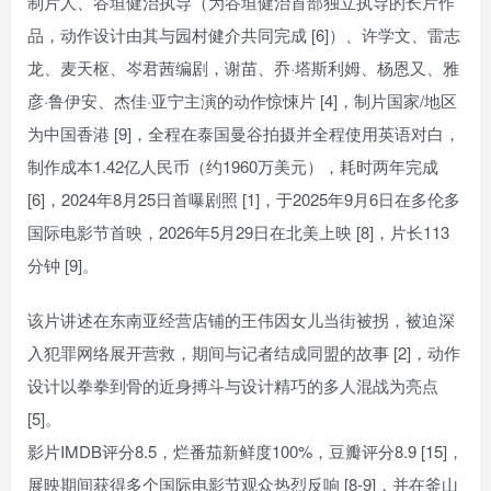
制片人、谷垣健治执导（为谷垣健治首部独立执导的长片作
品，动作设计由其与园村健介共同完成 [6]）、许学文、雷志
龙、麦天枢、岑君茜编剧，谢苗、乔·塔斯利姆、杨恩又、雅
彦·鲁伊安、杰佳·亚宁主演的动作惊悚片 [4]，制片国家/地区
为中国香港 [9]，全程在泰国曼谷拍摄并全程使用英语对白，
制作成本1.42亿人民币（约1960万美元），耗时两年完成
[6]，2024年8月25日首曝剧照 [1]，于2025年9月6日在多伦多
国际电影节首映，2026年5月29日在北美上映 [8]，片长113
分钟 [9]。
该片讲述在东南亚经营店铺的王伟因女儿当街被拐，被迫深
入犯罪网络展开营救，期间与记者结成同盟的故事 [2]，动作
设计以拳拳到骨的近身搏斗与设计精巧的多人混战为亮点
[5]。
影片IMDB评分8.5，烂番茄新鲜度100%，豆瓣评分8.9 [15]，
展映期间获得多个国际电影节观众热烈反响 [8-9]，并在釜山