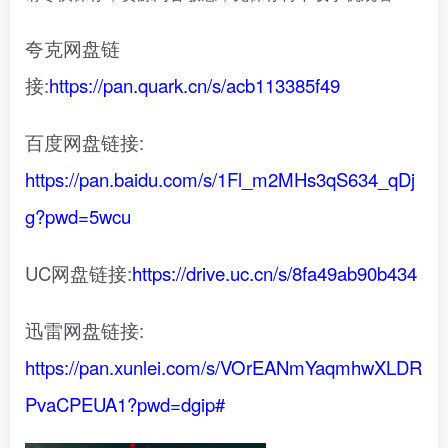
夸克网盘链
接:
https://pan.quark.cn/s/acb113385f49
百度网盘链接:
https://pan.baidu.com/s/1Fl_m2MHs3qS634_qDj
g?pwd=5wcu
UC网盘链接:
https://drive.uc.cn/s/8fa49ab90b434
迅雷网盘链接:
https://pan.xunlei.com/s/VOrEANmYaqmhwXLDR
PvaCPEUA1?pwd=dgip#