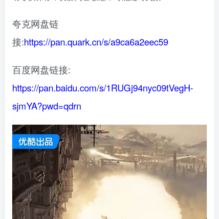
夸克网盘链
接:
https://pan.quark.cn/s/a9ca6a2eec59
百度网盘链接:
https://pan.baidu.com/s/1RUGj94nyc09tVegH-
sjmYA?pwd=qdrn