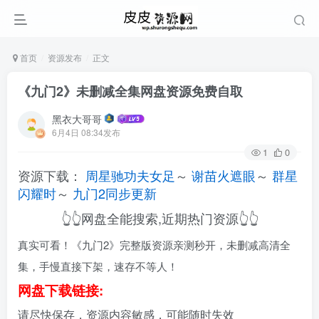
首页
资源发布
正文
《九门2》未删减全集网盘资源免费自取
黑衣大哥哥
6月4日 08:34发布
1
0
资源下载：
周星驰功夫女足
～
谢苗火遮眼
～
群星
闪耀时
～
九门2同步更新
👆👆网盘全能搜索,近期热门资源👆👆
真实可看！《九门2》完整版资源亲测秒开，未删减高清全
集，手慢直接下架，速存不等人！
网盘下载链接:
请尽快保存，资源内容敏感，可能随时失效