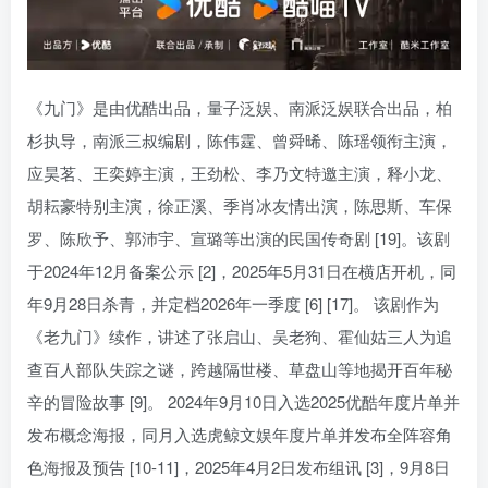
《九门》是由优酷出品，量子泛娱、南派泛娱联合出品，柏
杉执导，南派三叔编剧，陈伟霆、曾舜晞、陈瑶领衔主演，
应昊茗、王奕婷主演，王劲松、李乃文特邀主演，释小龙、
胡耘豪特别主演，徐正溪、季肖冰友情出演，陈思斯、车保
罗、陈欣予、郭沛宇、宣璐等出演的民国传奇剧 [19]。该剧
于2024年12月备案公示 [2]，2025年5月31日在横店开机，同
年9月28日杀青，并定档2026年一季度 [6] [17]。 该剧作为
《老九门》续作，讲述了张启山、吴老狗、霍仙姑三人为追
查百人部队失踪之谜，跨越隔世楼、草盘山等地揭开百年秘
辛的冒险故事 [9]。 2024年9月10日入选2025优酷年度片单并
发布概念海报，同月入选虎鲸文娱年度片单并发布全阵容角
色海报及预告 [10-11]，2025年4月2日发布组讯 [3]，9月8日