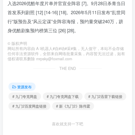
入选2026优酷年度片单并官宣全阵容 [7]。9月28日杀青当日
首发系列剧照 [12] [14-16] [18]。2026年5月11日发布“乱世同
行”版预告及“风云定谋”全阵容海报，预约量突破240万，跻
身优酷剧集预约榜第三位 [26] [28]。
©
版权声明
网站所有内容由 A I机器人#自#动#采#集，无人值守，本站不会存储
任何非法资源软件，全部来自网络批量采集，内容暂无法过滤，如有
侵权请联系删除 mrpsky@foxmail.com
THE END
资源发布
# 九门夸克网盘
# 九门夸克网盘下载
# 九门2迅雷下载链接
# 九门2百度网盘链接
# 新《九门2》陈伟霆
喜欢就支持一下吧