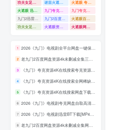
功夫女足修复版高清 4K 功夫女足夸克网盘哪里搜
谢苗火遮眼 百度网盘 资源夸克网盘
火遮眼 夸克网盘
(3762)
(6590)
(3792)
火遮眼 迅雷下载
九门夸克网盘
九门夸克网盘下载
(3761)
(3665)
(3665)
九门2迅雷下载链接
九门2百度网盘链接
火遮眼百度网盘资源下载
(3665)
(3665)
(2644)
功夫女足夸克网盘
火遮眼资源下载
火遮眼网盘分享
(1460)
(1397)
(1396)
2026《九门》电视剧全平台网盘一键保存观看
1
老九门2百度网盘资源4k未删减全集三网盘高清免费分享
2
《九门》夸克资源4K在线搜索夸克资源减永久链接
3
《九门》夸克资源4K在线搜索全网稀缺百度夸克双网盘
4
《九门》夸克资源4K在线搜索网盘下载免费自取无删减
5
2026《九门》电视剧夸克网盘自取高清全集免费下载
6
2026《九门》电视剧迅雷BT下载[MP4／2G-5G]蓝光高清
7
老九门2百度网盘资源4k未删减全集网盘资源免费自取
8