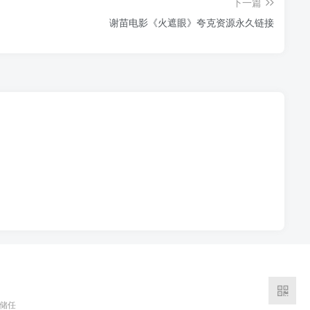
下一篇
谢苗电影《火遮眼》夸克资源永久链接
存储任