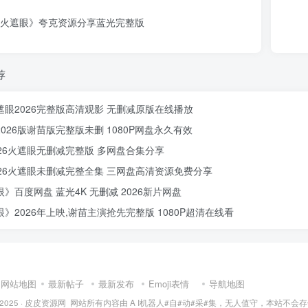
火遮眼》夸克资源分享蓝光完整版
荐
遮眼2026完整版高清观影 无删减原版在线播放
026版谢苗版完整版未删 1080P网盘永久有效
026火遮眼无删减完整版 多网盘合集分享
026火遮眼未删减完整全集 三网盘高清资源免费分享
》百度网盘 蓝光4K 无删减 2026新片网盘
》2026年上映,谢苗主演抢先完整版 1080P超清在线看
网站地图
最新帖子
最新发布
Emoji表情
导航地图
 2025 ·
皮皮资源网
网站所有内容由 A I机器人#自#动#采#集，无人值守，本站不会