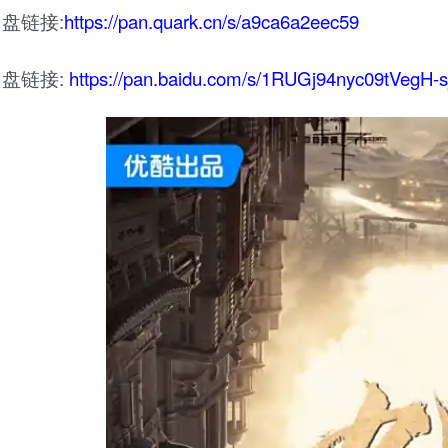
盘链接:
https://pan.quark.cn/s/a9ca6a2eec59
盘链接:
https://pan.baidu.com/s/1RUGj94nyc09tVegH
351)