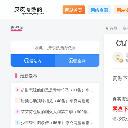
网站首页
网络资源
网站
搜资源
最新发布
首页
资
《九
超甜恋综他们竟是青梅竹马（91集）夸克网盘短剧下载
1
错频心动顶峰相见（40集）夸克网盘短剧下载
2
搜站内
搜全网
Q
Q
芽芽荷包里的烟火人间第二季（600集全）夸克网盘短剧下载
3
少年登科图录传（96集）夸克网盘短剧下载
4
最新发布
资源
少年登科图录传第二季（80集）夸克网盘短剧下载
5
超甜恋综他们竟是青梅竹马（91集）夸克网盘短剧下载
1
皇妃来自地府第一季（120集）夸克网盘短剧下载
6
真实资
错频心动顶峰相见（40集）夸克网盘短剧下载
2
我的老婆才不是什么恶毒女配（58集）夸克网盘短剧下载
网盘下
7
芽芽荷包里的烟火人间第二季（600集全）夸克网盘短剧下载
3
请尽快
万人迷女配我的内心戏藏不住了（144集）夸克网盘短剧下载
8
少年登科图录传（96集）夸克网盘短剧下载
4