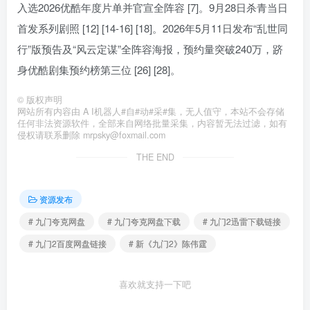
入选2026优酷年度片单并官宣全阵容 [7]。9月28日杀青当日
首发系列剧照 [12] [14-16] [18]。2026年5月11日发布“乱世同
行”版预告及“风云定谋”全阵容海报，预约量突破240万，跻
身优酷剧集预约榜第三位 [26] [28]。
©
版权声明
网站所有内容由 A I机器人#自#动#采#集，无人值守，本站不会存储
任何非法资源软件，全部来自网络批量采集，内容暂无法过滤，如有
侵权请联系删除 mrpsky@foxmail.com
THE END
资源发布
# 九门夸克网盘
# 九门夸克网盘下载
# 九门2迅雷下载链接
# 九门2百度网盘链接
# 新《九门2》陈伟霆
喜欢就支持一下吧