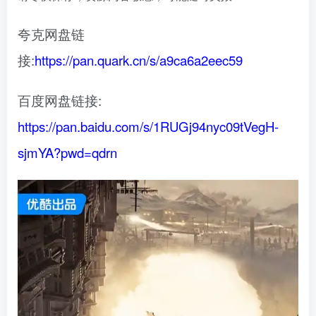
夸克网盘链
接:
https://pan.quark.cn/s/a9ca6a2eec59
百度网盘链接:
https://pan.baidu.com/s/1RUGj94nyc09tVegH-
sjmYA?pwd=qdrn