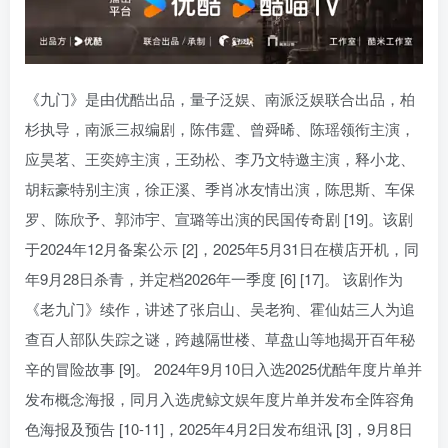
《九门》是由优酷出品，量子泛娱、南派泛娱联合出品，柏
杉执导，南派三叔编剧，陈伟霆、曾舜晞、陈瑶领衔主演，
应昊茗、王奕婷主演，王劲松、李乃文特邀主演，释小龙、
胡耘豪特别主演，徐正溪、季肖冰友情出演，陈思斯、车保
罗、陈欣予、郭沛宇、宣璐等出演的民国传奇剧 [19]。该剧
于2024年12月备案公示 [2]，2025年5月31日在横店开机，同
年9月28日杀青，并定档2026年一季度 [6] [17]。 该剧作为
《老九门》续作，讲述了张启山、吴老狗、霍仙姑三人为追
查百人部队失踪之谜，跨越隔世楼、草盘山等地揭开百年秘
辛的冒险故事 [9]。 2024年9月10日入选2025优酷年度片单并
发布概念海报，同月入选虎鲸文娱年度片单并发布全阵容角
色海报及预告 [10-11]，2025年4月2日发布组讯 [3]，9月8日