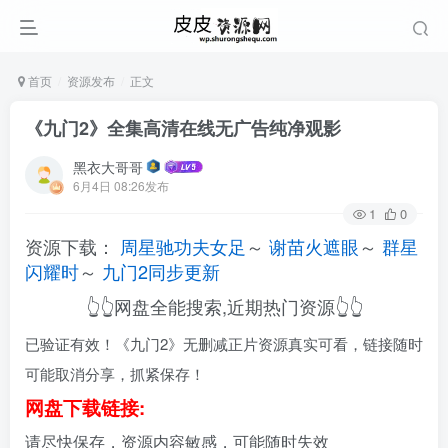
首页
资源发布
正文
《九门2》全集高清在线无广告纯净观影
黑衣大哥哥
6月4日 08:26发布
1
0
资源下载：
周星驰功夫女足
～
谢苗火遮眼
～
群星
闪耀时
～
九门2同步更新
👆👆网盘全能搜索,近期热门资源👆👆
已验证有效！《九门2》无删减正片资源真实可看，链接随时
可能取消分享，抓紧保存！
网盘下载链接:
请尽快保存，资源内容敏感，可能随时失效