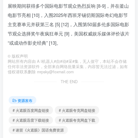
展映期间获得多个国际电影节观众热烈反响 [8-9]，并在釜山
电影节亮相 [10]，入围2025年西班牙锡切斯国际奇幻电影节
主竞赛单元并获第三名 [5] [12]，入围第50届多伦多国际电影
节观众选择奖午夜疯狂单元 [9]，美国权威娱乐媒体评价该片
“或成动作影史经典” [13]。
©
版权声明
网站所有内容由 A I机器人#自#动#采#集，无人值守，本站不会存储
任何非法资源软件，全部来自网络批量采集，内容暂无法过滤，如有
侵权请联系删除 mrpsky@foxmail.com
THE END
资源发布
# 火遮眼百度网盘链接
# 火遮眼夸克网盘链接
# 火遮眼迅雷下载链接
# 火遮眼夸克网盘下载
# 谢苗《火遮眼》国语免费资源