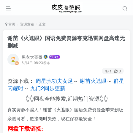
首页
资源发布
正文
谢苗《火遮眼》国语免费资源夸克迅雷网盘高速无
删减
黑衣大哥哥
6月4日 08:23发布
1
0
资源下载：
周星驰功夫女足
～
谢苗火遮眼
～
群星
闪耀时
～
九门2同步更新
👆👆网盘全能搜索,近期热门资源👆👆
真实资源不骗人！谢苗《火遮眼》国语免费资源全季未删版
亲测可看，链接随时失效，现在保存最安全！
网盘下载链接: