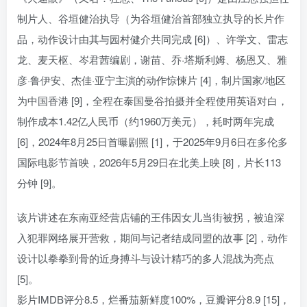
制片人、谷垣健治执导（为谷垣健治首部独立执导的长片作
品，动作设计由其与园村健介共同完成 [6]）、许学文、雷志
龙、麦天枢、岑君茜编剧，谢苗、乔·塔斯利姆、杨恩又、雅
彦·鲁伊安、杰佳·亚宁主演的动作惊悚片 [4]，制片国家/地区
为中国香港 [9]，全程在泰国曼谷拍摄并全程使用英语对白，
制作成本1.42亿人民币（约1960万美元），耗时两年完成
[6]，2024年8月25日首曝剧照 [1]，于2025年9月6日在多伦多
国际电影节首映，2026年5月29日在北美上映 [8]，片长113
分钟 [9]。
该片讲述在东南亚经营店铺的王伟因女儿当街被拐，被迫深
入犯罪网络展开营救，期间与记者结成同盟的故事 [2]，动作
设计以拳拳到骨的近身搏斗与设计精巧的多人混战为亮点
[5]。
影片IMDB评分8.5，烂番茄新鲜度100%，豆瓣评分8.9 [15]，