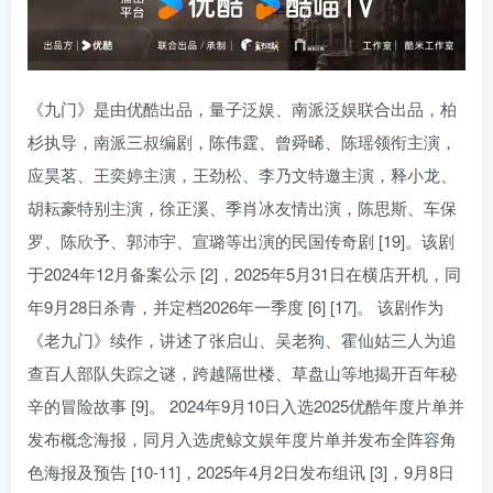
《九门》是由优酷出品，量子泛娱、南派泛娱联合出品，柏
杉执导，南派三叔编剧，陈伟霆、曾舜晞、陈瑶领衔主演，
应昊茗、王奕婷主演，王劲松、李乃文特邀主演，释小龙、
胡耘豪特别主演，徐正溪、季肖冰友情出演，陈思斯、车保
罗、陈欣予、郭沛宇、宣璐等出演的民国传奇剧 [19]。该剧
于2024年12月备案公示 [2]，2025年5月31日在横店开机，同
年9月28日杀青，并定档2026年一季度 [6] [17]。 该剧作为
《老九门》续作，讲述了张启山、吴老狗、霍仙姑三人为追
查百人部队失踪之谜，跨越隔世楼、草盘山等地揭开百年秘
辛的冒险故事 [9]。 2024年9月10日入选2025优酷年度片单并
发布概念海报，同月入选虎鲸文娱年度片单并发布全阵容角
色海报及预告 [10-11]，2025年4月2日发布组讯 [3]，9月8日