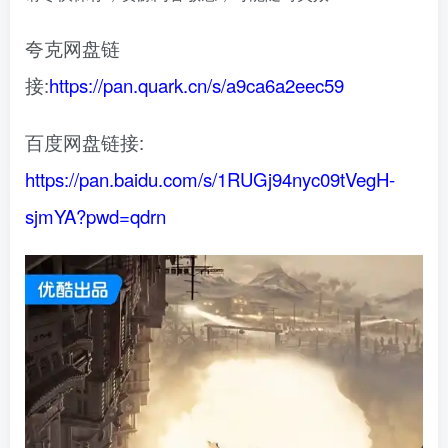
夸克网盘链
接:
https://pan.quark.cn/s/a9ca6a2eec59
百度网盘链接:
https://pan.baidu.com/s/1RUGj94nyc09tVegH-
sjmYA?pwd=qdrn