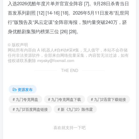
入选2026优酷年度片单并官宣全阵容 [7]。9月28日杀青当日
首发系列剧照 [12] [14-16] [18]。2026年5月11日发布“乱世同
行”版预告及“风云定谋”全阵容海报，预约量突破240万，跻
身优酷剧集预约榜第三位 [26] [28]。
©
版权声明
网站所有内容由 A I机器人#自#动#采#集，无人值守，本站不会存储
任何非法资源软件，全部来自网络批量采集，内容暂无法过滤，如有
侵权请联系删除 mrpsky@foxmail.com
THE END
资源发布
# 九门夸克网盘
# 九门夸克网盘下载
# 九门2迅雷下载链接
# 九门2百度网盘链接
# 新《九门2》陈伟霆
喜欢就支持一下吧