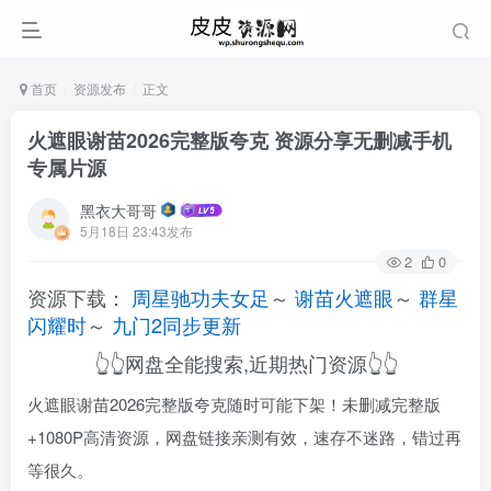
首页
资源发布
正文
火遮眼谢苗2026完整版夸克 资源分享无删减手机
专属片源
黑衣大哥哥
5月18日 23:43发布
2
0
资源下载：
周星驰功夫女足
～
谢苗火遮眼
～
群星
闪耀时
～
九门2同步更新
👆👆网盘全能搜索,近期热门资源👆👆
火遮眼谢苗2026完整版夸克随时可能下架！未删减完整版
+1080P高清资源，网盘链接亲测有效，速存不迷路，错过再
等很久。