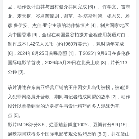
品，动作设计由其与园村健介共同完成 [6]）、许学文、雷志
龙、麦天枢、岑君茜编剧，谢苗、乔·塔斯利姆、杨恩又、雅
彦·鲁伊安、杰佳·亚宁主演的动作惊悚片 [4]，制片国家/地区
为中国香港 [9]，全程在泰国曼谷拍摄并全程使用英语对白，
制作成本1.42亿人民币（约1960万美元），耗时两年完成
[6]，2024年8月25日首曝剧照 [1]，于2025年9月6日在多伦多
国际电影节首映，2026年5月29日在北美上映 [8]，片长113
分钟 [9]。
该片讲述在东南亚经营店铺的王伟因女儿当街被拐，被迫深
入犯罪网络展开营救，期间与记者结成同盟的故事 [2]，动作
设计以拳拳到骨的近身搏斗与设计精巧的多人混战为亮
点 [5]。
影片IMDB评分8.5，烂番茄新鲜度100%，豆瓣评分8.9 [15]，
展映期间获得多个国际电影节观众热烈反响 [8-9]，并在釜山