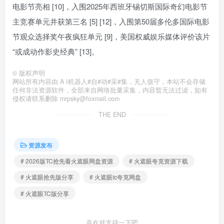
电影节亮相 [10]，入围2025年西班牙锡切斯国际奇幻电影节
主竞赛单元并获第三名 [5] [12]，入围第50届多伦多国际电影
节观众选择奖午夜疯狂单元 [9]，美国权威娱乐媒体评价该片
“或成动作影史经典” [13]。
©
版权声明
网站所有内容由 A I机器人#自#动#采#集，无人值守，本站不会存储
任何非法资源软件，全部来自网络批量采集，内容暂无法过滤，如有
侵权请联系删除 mrpsky@foxmail.com
THE END
资源发布
# 2026版TC抢先看火遮眼网盘资源
# 火遮眼夸克资源下载
# 火遮眼抢先版分享
# 火遮眼tc夸克网盘
# 火遮眼TC版分享
喜欢就支持一下吧