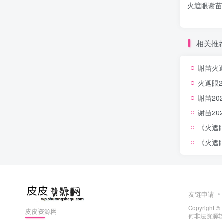
火遮眼谢苗
相关推
谢苗火
火遮眼2
谢苗2
谢苗2
《火遮眼
《火遮眼
友链申请
Copyright ©
皮皮资源网
何非法资源