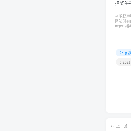
择奖午夜
©
版权声
网站所有
mrpsky@f
资
# 20
上一篇