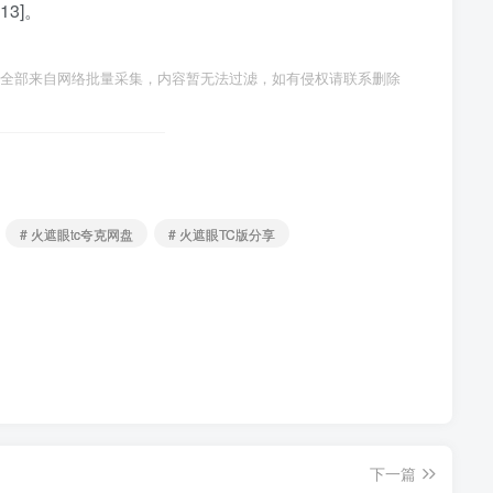
3]。
件，全部来自网络批量采集，内容暂无法过滤，如有侵权请联系删除
# 火遮眼tc夸克网盘
# 火遮眼TC版分享
下一篇