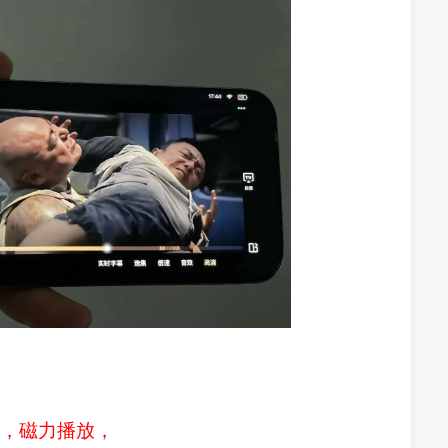
源，磁力播放，