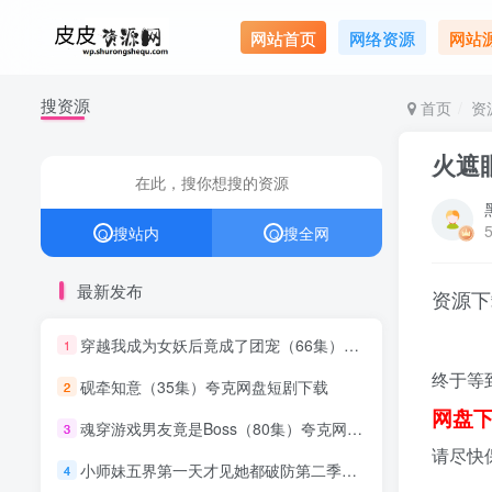
网站首页
网络资源
网站
搜资源
最新发布
首页
资
火遮
穿越我成为女妖后竟成了团宠（66集）夸克网盘短剧下载
1
砚牵知意（35集）夸克网盘短剧下载
2
搜站内
搜全网
Q
Q
魂穿游戏男友竟是Boss（80集）夸克网盘短剧下载
3
小师妹五界第一天才见她都破防第二季（149集）夸克网盘短剧下载
4
最新发布
资源
捡来的小白蛇化形了第二季（45集）夸克网盘短剧下载
5
穿越我成为女妖后竟成了团宠（66集）夸克网盘短剧下载
1
烧烤摊买条蛇竟成了我的妖妻（95集）夸克网盘短剧下载
6
终于等
砚牵知意（35集）夸克网盘短剧下载
2
微臣不敢几位大人请自重（72集）夸克网盘短剧下载
网盘下
7
魂穿游戏男友竟是Boss（80集）夸克网盘短剧下载
3
请尽快
烬染雪棠时顾总今天也在求入赘（72集）夸克网盘短剧下载
8
小师妹五界第一天才见她都破防第二季（149集）夸克网盘短剧下载
4