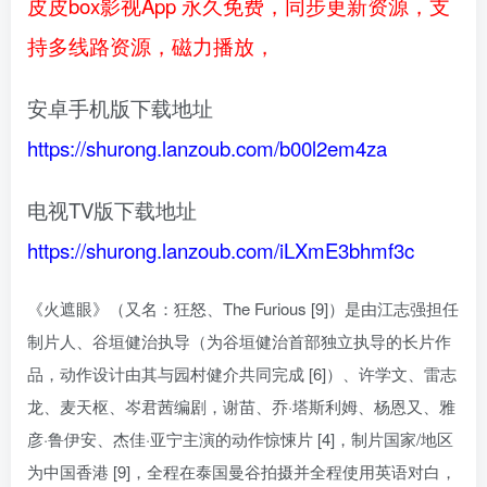
皮皮box影视App 永久免费，同步更新资源，支
持多线路资源，磁力播放，
安卓手机版下载地址
https://shurong.lanzoub.com/b00l2em4za
电视TV版下载地址
https://shurong.lanzoub.com/iLXmE3bhmf3c
《火遮眼》（又名：狂怒、The Furious [9]）是由江志强担任
制片人、谷垣健治执导（为谷垣健治首部独立执导的长片作
品，动作设计由其与园村健介共同完成 [6]）、许学文、雷志
龙、麦天枢、岑君茜编剧，谢苗、乔·塔斯利姆、杨恩又、雅
彦·鲁伊安、杰佳·亚宁主演的动作惊悚片 [4]，制片国家/地区
为中国香港 [9]，全程在泰国曼谷拍摄并全程使用英语对白，