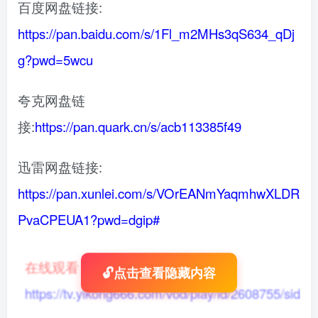
百度网盘链接:
https://pan.baidu.com/s/1Fl_m2MHs3qS634_qDj
g?pwd=5wcu
夸克网盘链
接:
https://pan.quark.cn/s/acb113385f49
迅雷网盘链接:
https://pan.xunlei.com/s/VOrEANmYaqmhwXLDR
PvaCPEUA1?pwd=dgip#
在线观看
：
🔓点击查看隐藏内容
https://tv.yikong666.com/vod/play/id/2608755/sid/1/