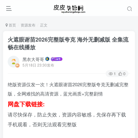
首页
资源发布
正文
火遮眼谢苗2026完整版夸克 海外无删减版 全集流
畅在线播放
黑衣大哥哥
5月18日 23:30发布
1
0
绝版资源仅发一次！火遮眼谢苗2026完整版夸克无删减完整
版，全网难找的高清资源，蓝光画质+完整剧情
网盘下载链接:
请尽快保存，防止失效，资源内容敏感，先保存再下载
手机观看，否则无法观看完整版