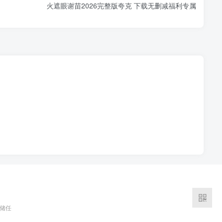
火遮眼谢苗2026完整版夸克 下载无删减福利专属
存储任