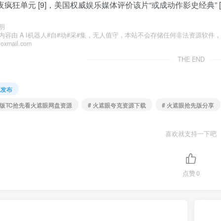
疯狂单元 [9]，美国权威娱乐媒体评价该片“或成动作影史经典” [1
明
内容由 A I机器人#自#动#采#集，无人值守，本站不会存储任何非法资源软
oxmail.com
THE END
源发布
26版TC抢先看火遮眼网盘资源
# 火遮眼夸克资源下载
# 火遮眼抢先版分享
喜欢就支持一下吧
点赞
0