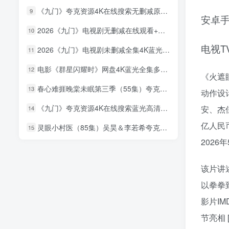
《九门》夸克资源4K在线搜索无删减原声1080P高清在线收看
9
安卓
2026《九门》电视剧无删减在线观看+网盘双资源
10
电视T
2026《九门》电视剧未删减全集4K蓝光高清速存
11
电影《群星闪耀时》网盘4K蓝光全集多网盘免费分享
12
《火遮
春心难捱晚棠未眠第三季（55集）夸克网盘短剧下载
13
动作设
《九门》夸克资源4K在线搜索蓝光高清网盘永久有效
安、杰
14
亿人民币
灵眼小村医（85集）吴昊＆李若希夸克网盘短剧下载
15
2026
该片讲
以拳拳
影片IM
节亮相 