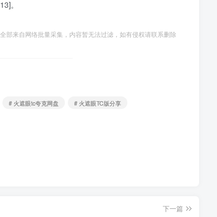
3]。
件，全部来自网络批量采集，内容暂无法过滤，如有侵权请联系删除
# 火遮眼tc夸克网盘
# 火遮眼TC版分享
下一篇