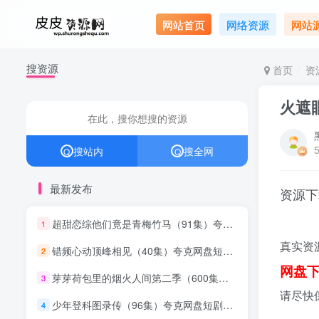
网站首页
网络资源
网站
搜资源
最新发布
首页
资
火遮
超甜恋综他们竟是青梅竹马（91集）夸克网盘短剧下载
1
错频心动顶峰相见（40集）夸克网盘短剧下载
2
搜站内
搜全网
Q
Q
芽芽荷包里的烟火人间第二季（600集全）夸克网盘短剧下载
3
少年登科图录传（96集）夸克网盘短剧下载
4
最新发布
资源
少年登科图录传第二季（80集）夸克网盘短剧下载
5
超甜恋综他们竟是青梅竹马（91集）夸克网盘短剧下载
1
皇妃来自地府第一季（120集）夸克网盘短剧下载
6
真实资
错频心动顶峰相见（40集）夸克网盘短剧下载
2
我的老婆才不是什么恶毒女配（58集）夸克网盘短剧下载
网盘下
7
芽芽荷包里的烟火人间第二季（600集全）夸克网盘短剧下载
3
请尽快
万人迷女配我的内心戏藏不住了（144集）夸克网盘短剧下载
8
少年登科图录传（96集）夸克网盘短剧下载
4