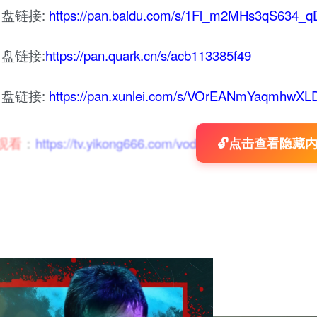
盘链接:
https://pan.baidu.com/s/1Fl_m2MHs3qS634_
盘链接:
https://pan.quark.cn/s/acb113385f49
盘链接:
https://pan.xunlei.com/s/VOrEANmYaqmhw
观看
：
https://tv.yikong666.com/vod/play/id/2608755/sid/
🔓点击查看隐藏
351)