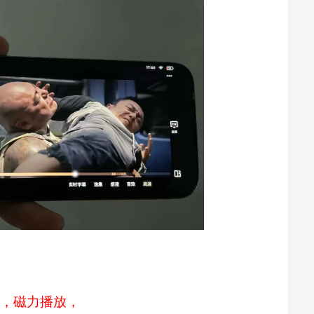
源，磁力播放，