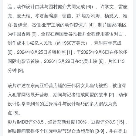
品，动作设计由其与园村健介共同完成 [6]）、许学文、雷志
龙、麦天枢、岑君茜编剧，谢苗、乔·塔斯利姆、杨恩又、雅
彦·鲁伊安、杰佳·亚宁主演的动作惊悚片 [4]，制片国家/地区
为中国香港 [9]，全程在泰国曼谷拍摄并全程使用英语对白，
制作成本1.42亿人民币（约1960万美元），耗时两年完成
[6]，2024年8月25日首曝剧照 [1]，于2025年9月6日在多伦多
国际电影节首映，2026年5月29日在北美上映 [8]，片长113
分钟 [9]。
该片讲述在东南亚经营店铺的王伟因女儿当街被拐，被迫深
入犯罪网络展开营救，期间与记者结成同盟的故事 [2]，动作
设计以拳拳到骨的近身搏斗与设计精巧的多人混战为亮
点 [5]。
影片IMDB评分8.5，烂番茄新鲜度100%，豆瓣评分8.9 [15]，
展映期间获得多个国际电影节观众热烈反响 [8-9]，并在釜山