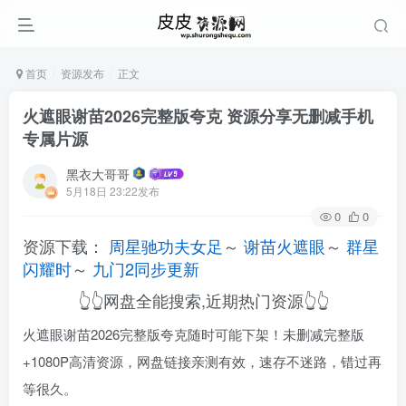
首页
资源发布
正文
火遮眼谢苗2026完整版夸克 资源分享无删减手机
专属片源
黑衣大哥哥
5月18日 23:22发布
0
0
资源下载：
周星驰功夫女足
～
谢苗火遮眼
～
群星
闪耀时
～
九门2同步更新
👆👆网盘全能搜索,近期热门资源👆👆
火遮眼谢苗2026完整版夸克随时可能下架！未删减完整版
+1080P高清资源，网盘链接亲测有效，速存不迷路，错过再
等很久。