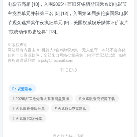
电影节亮相 [10]，入围2025年西班牙锡切斯国际奇幻电影节
主竞赛单元并获第三名 [5] [12]，入围第50届多伦多国际电影
节观众选择奖午夜疯狂单元 [9]，美国权威娱乐媒体评价该片
“或成动作影史经典” [13]。
©
版权声明
网站所有内容由 A I机器人#自#动#采#集，无人值守，本站不会存储
任何非法资源软件，全部来自网络批量采集，内容暂无法过滤，如有
侵权请联系删除 mrpsky@foxmail.com
THE END
资源发布
# 2026版TC抢先看火遮眼网盘资源
# 火遮眼夸克资源下载
# 火遮眼抢先版分享
# 火遮眼tc夸克网盘
# 火遮眼TC版分享
喜欢就支持一下吧