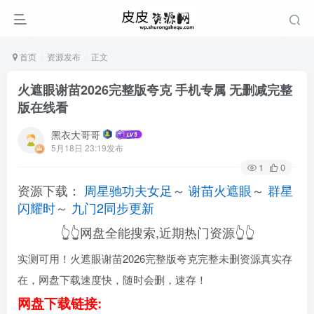
首页
资源发布
正文
火遮眼谢苗2026完整版夸克 手机专属 无删减完整
版在线看
黑衣大哥哥
5月18日 23:19发布
1
0
资源下载：
周星驰功夫女足
～
谢苗火遮眼
～
群星
闪耀时
～
九门2同步更新
👆👆网盘全能搜索,近期热门资源👆👆
实测可用！火遮眼谢苗2026完整版夸克完整未删资源真实存
在，网盘下载速度快，随时会删，速存！
网盘下载链接: