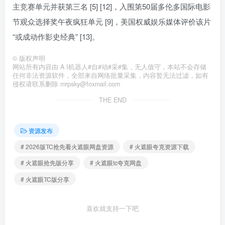
主竞赛单元并获第三名 [5] [12]，入围第50届多伦多国际电影
节观众选择奖午夜疯狂单元 [9]，美国权威娱乐媒体评价该片
“或成动作影史经典” [13]。
©
版权声明
网站所有内容由 A I机器人#自#动#采#集，无人值守，本站不会存储
任何非法资源软件，全部来自网络批量采集，内容暂无法过滤，如有
侵权请联系删除 mrpsky@foxmail.com
THE END
资源发布
# 2026版TC抢先看火遮眼网盘资源
# 火遮眼夸克资源下载
# 火遮眼抢先版分享
# 火遮眼tc夸克网盘
# 火遮眼TC版分享
喜欢就支持一下吧