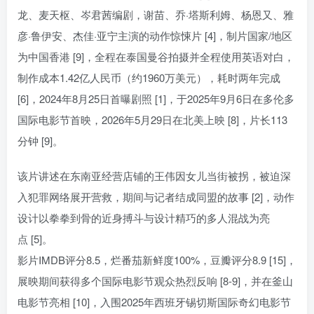
龙、麦天枢、岑君茜编剧，谢苗、乔·塔斯利姆、杨恩又、雅
彦·鲁伊安、杰佳·亚宁主演的动作惊悚片 [4]，制片国家/地区
为中国香港 [9]，全程在泰国曼谷拍摄并全程使用英语对白，
制作成本1.42亿人民币（约1960万美元），耗时两年完成
[6]，2024年8月25日首曝剧照 [1]，于2025年9月6日在多伦多
国际电影节首映，2026年5月29日在北美上映 [8]，片长113
分钟 [9]。
该片讲述在东南亚经营店铺的王伟因女儿当街被拐，被迫深
入犯罪网络展开营救，期间与记者结成同盟的故事 [2]，动作
设计以拳拳到骨的近身搏斗与设计精巧的多人混战为亮
点 [5]。
影片IMDB评分8.5，烂番茄新鲜度100%，豆瓣评分8.9 [15]，
展映期间获得多个国际电影节观众热烈反响 [8-9]，并在釜山
电影节亮相 [10]，入围2025年西班牙锡切斯国际奇幻电影节